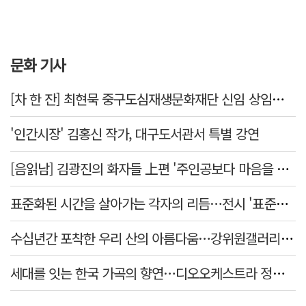
문화 기사
[차 한 잔] 최현묵 중구도심재생문화재단 신임 상임이사 "서문시장·경상감영 등 지역 자원 활용…문화의 일상화"
'인간시장' 김홍신 작가, 대구도서관서 특별 강연
[음읽남] 김광진의 화자들 上편 '주인공보다 마음을 쓴 사람'
표준화된 시간을 살아가는 각자의 리듬…전시 '표준시차'
수십년간 포착한 우리 산의 아름다움…강위원갤러리 '팔공·지리展' 개최
세대를 잇는 한국 가곡의 향연…디오오케스트라 정기연주회 '노래의 날개 위에'