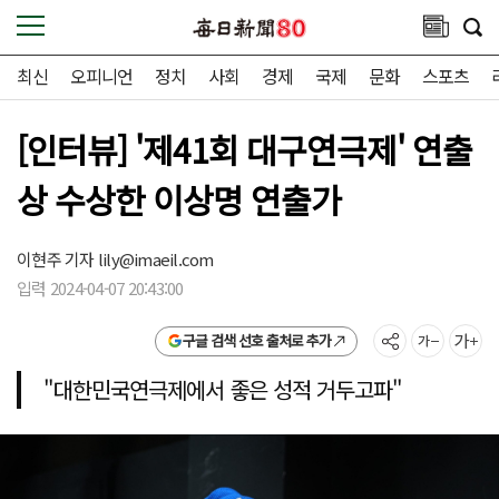
최신
오피니언
정치
사회
경제
국제
문화
스포츠
[인터뷰] '제41회 대구연극제' 연출
상 수상한 이상명 연출가
이현주 기자
lily@imaeil.com
입력 2024-04-07 20:43:00
구글 검색 선호 출처로 추가
"대한민국연극제에서 좋은 성적 거두고파"