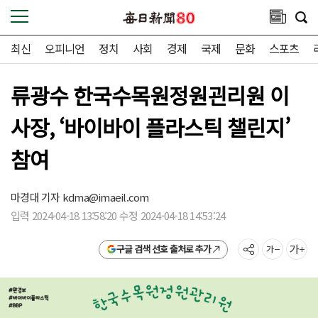
최신
오피니언
정치
사회
경제
국제
문화
스포츠
류광수 한국수목원정원괸리원 이
사장, ‘바이바이 플라스틱 챌린지’
참여
마경대 기자
kdma@imaeil.com
입력 2024-04-18 13:58:20 수정 2024-04-18 14:53:24
구글 검색 선호 출처로 추가