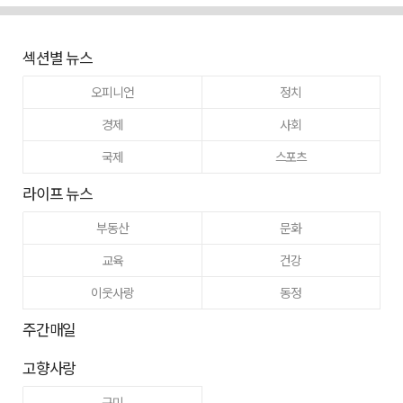
섹션별 뉴스
오피니언
정치
경제
사회
국제
스포츠
라이프 뉴스
부동산
문화
교육
건강
이웃사랑
동정
주간매일
고향사랑
구미