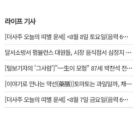
라이프 기사
[더사주 오늘의 띠별 운세] <8월 8일 토요일(음력 6월26일)>
달서소방서 펌뷸런스 대원들, 시장 음식점서 심정지 환자 생명 살려
[털보기자의 '그사람']"一生이 모험" 87세 박찬석 전 경북대 총장
[이야기로 만나는 약선(藥膳)]토마토는 과일일까, 채소일까
[더사주 오늘의 띠별 운세] <8월 7일 금요일(음력 6월25일)>