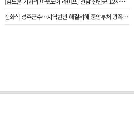
[김도훈 기자의 아웃도어 라이프] 전남 신안군 12사도 순례길…나를 찾아 떠나는 힐링 여행
전화식 성주군수…지역현안 해결위해 중앙부처 광폭 행보