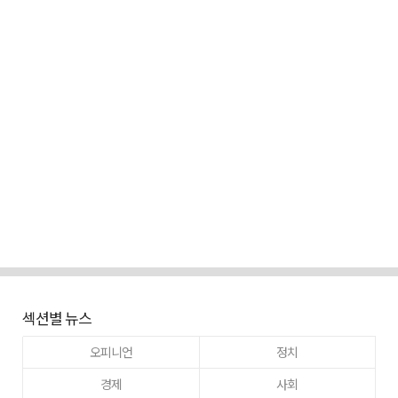
섹션별 뉴스
오피니언
정치
경제
사회