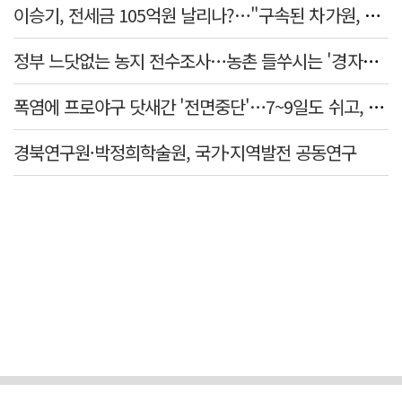
이승기, 전세금 105억원 날리나?…"구속된 차가원, 형사 범죄 영역"
정부 느닷없는 농지 전수조사…농촌 들쑤시는 '경자유전'의 칼날
폭염에 프로야구 닷새간 '전면중단'…7~9일도 쉬고, 11일 재개
경북연구원·박정희학술원, 국가·지역발전 공동연구