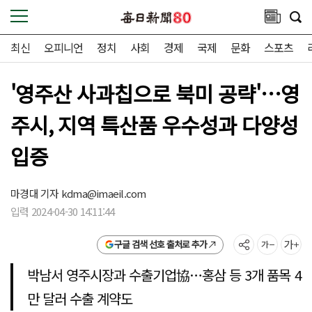
최신
오피니언
정치
사회
경제
국제
문화
스포츠
'영주산 사과칩으로 북미 공략'…영
주시, 지역 특산품 우수성과 다양성
입증
마경대 기자
kdma@imaeil.com
입력 2024-04-30 14:11:44
구글 검색 선호 출처로 추가
박남서 영주시장과 수출기업協…홍삼 등 3개 품목 4
만 달러 수출 계약도