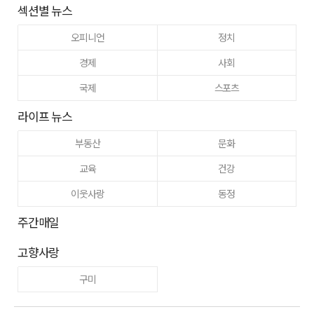
섹션별 뉴스
오피니언
정치
경제
사회
국제
스포츠
라이프 뉴스
부동산
문화
교육
건강
이웃사랑
동정
주간매일
고향사랑
구미