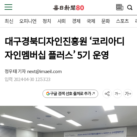
최신
오피니언
정치
사회
경제
국제
문화
스포츠
대구경북디자인진흥원 ‘코리아디
자인멤버십 플러스’ 5기 운영
정우태 기자
next@imaeil.com
입력 2024-04-30 12:53:23
구글 검색 선호 출처로 추가