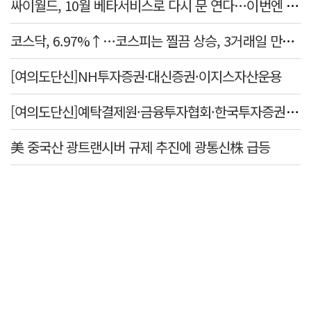
싸이월드, 10월 베타서비스로 다시 문 연다…이번엔 진짜 부활할까
코스닥, 6.97%↑…코스피는 찔끔 상승, 3거래일 만에 반등
[여의도단신]NH투자증권·대신증권·이지스자산운용
[여의도단신]예탁결제원·금융투자협회·한국투자증권·미래에셋증권
美 중국산 광트랜시버 규제 추진에 광통신株 급등