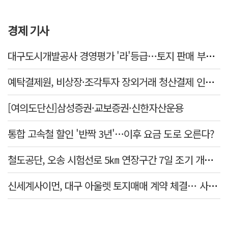
경제 기사
대구도시개발공사 경영평가 '라'등급…토지 판매 부진에 1년 만에 두 단계 '뚝'
예탁결제원, 비상장·조각투자 장외거래 청산결제 인프라 구축 착수…연내 가동
[여의도단신]삼성증권·교보증권·신한자산운용
통합 고속철 할인 '반짝 3년'…이후 요금 도로 오른다?
철도공단, 오송 시험선로 5㎞ 연장구간 7일 조기 개통…LA 메트로 사업 지원
신세계사이먼, 대구 아울렛 토지매매 계약 체결… 사업 본궤도