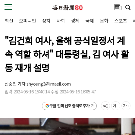
최신
오피니언
정치
사회
경제
국제
문화
스포츠
"김건희 여사, 올해 공식일정서 계
속 역할 하셔" 대통령실, 김 여사 활
동 재개 설명
신중언 기자
shyoung3@imaeil.com
입력 2024-05-16 15:40:14 수정 2024-05-16 16:05:47
구글 검색 선호 출처로 추가