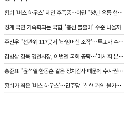
황희 '버스 하우스' 제안 후폭풍…야권 "청년 우롱·현실 괴리" 총공세
징계 국면 가속화되는 국힘, '총선 불출마' 수준 나올까
주진우 "선관위 117곳서 '타임머신 조작'…투표자 수 미리 입력"
김병삼 경북 영천시장, 이번엔 국회 공략…'마사회 본사 이전·광역교통망 확충' 요청
홍준표 "윤석열·한동훈 같은 정치검사 때문에 수사권마저 탈취 당해"
황희가 띄운 '버스 하우스'…민주당 "실현 거의 불가능, 해프닝으로 봐달라"