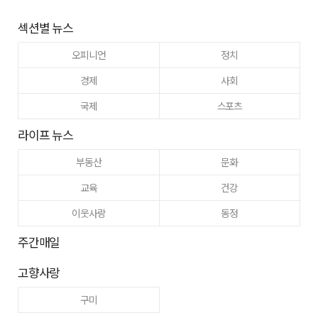
섹션별 뉴스
오피니언
정치
경제
사회
국제
스포츠
라이프 뉴스
부동산
문화
교육
건강
이웃사랑
동정
주간매일
고향사랑
구미