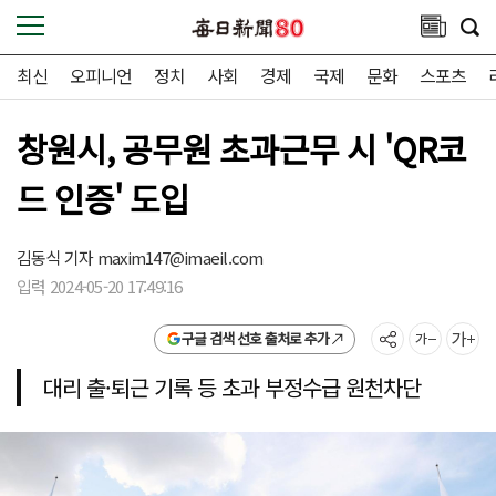
최신
오피니언
정치
사회
경제
국제
문화
스포츠
창원시, 공무원 초과근무 시 'QR코
드 인증' 도입
김동식 기자
maxim147@imaeil.com
입력 2024-05-20 17:49:16
구글 검색 선호 출처로 추가
대리 출·퇴근 기록 등 초과 부정수급 원천차단