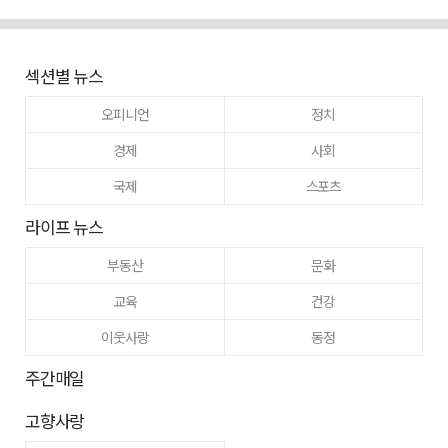
섹션별 뉴스
오피니언
정치
경제
사회
국제
스포츠
라이프 뉴스
부동산
문화
교육
건강
이웃사랑
동정
주간매일
고향사랑