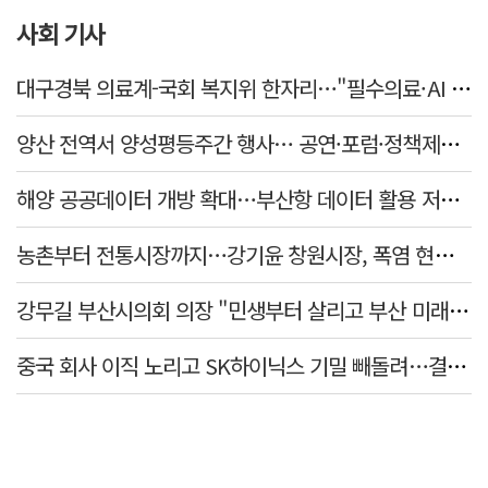
사회 기사
대구경북 의료계-국회 복지위 한자리…"필수의료·AI 바이오 협력 강화"
양산 전역서 양성평등주간 행사… 공연·포럼·정책제안 잇따라
해양 공공데이터 개방 확대…부산항 데이터 활용 저변 넓힌다
농촌부터 전통시장까지…강기윤 창원시장, 폭염 현장 누볐다
강무길 부산시의회 의장 "민생부터 살리고 부산 미래 준비하겠다"
중국 회사 이직 노리고 SK하이닉스 기밀 빼돌려…결국 실형