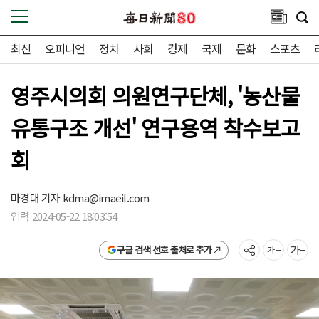
최신
오피니언
정치
사회
경제
국제
문화
스포츠
영주시의회 의원연구단체, '농산물
유통구조 개선' 연구용역 착수보고
회
마경대 기자
kdma@imaeil.com
입력 2024-05-22 18:03:54
구글 검색 선호 출처로 추가