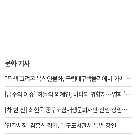
문화 기사
"평생 그려온 복식인물화, 국립대구박물관에서 가치 있게 활용되길"
[금주의 이슈] 하늘의 외계인, 바다의 귀향자…영화 '호프'와 '오디세이'
[차 한 잔] 최현묵 중구도심재생문화재단 신임 상임이사 "서문시장·경상감영 등 지역 자원 활용…문화의 일상화"
'인간시장' 김홍신 작가, 대구도서관서 특별 강연