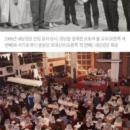
1966년 내당성당 건립 공사 당시, 성당을 설계한 오토카 울 교수(오른쪽 세
번째)와 서기호 루디 준본당 초대신부(오른쪽 첫 번째). 내당성당 제공