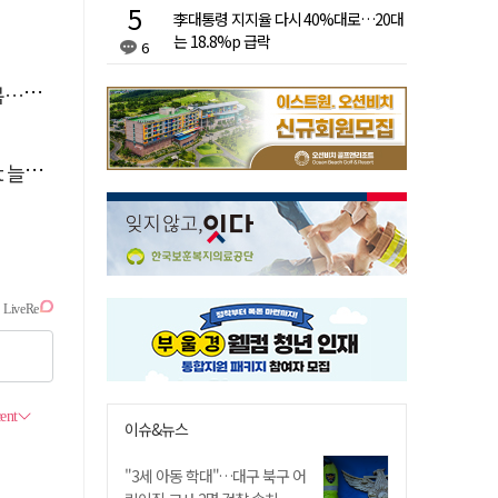
李대통령 지지율 다시 40%대로…20대
는 18.8%p 급락
6
숨져
달라"
이슈&뉴스
"3세 아동 학대"…대구 북구 어