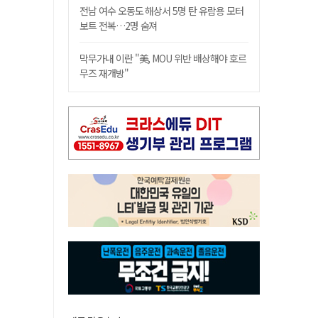
전남 여수 오동도 해상서 5명 탄 유람용 모터
보트 전복…2명 숨져
막무가내 이란 "美, MOU 위반 배상해야 호르
무즈 재개방"