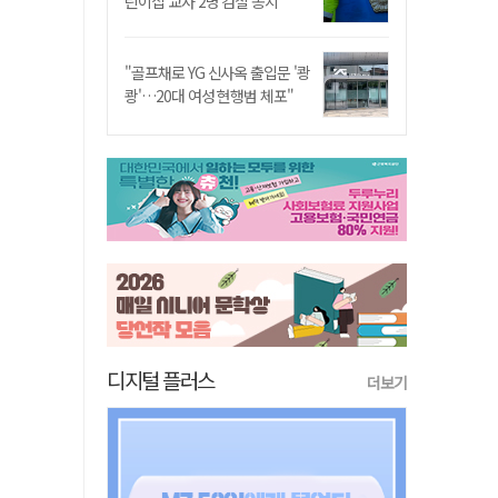
린이집 교사 2명 검찰 송치
"골프채로 YG 신사옥 출입문 '쾅
쾅'…20대 여성 현행범 체포"
디지털 플러스
더보기