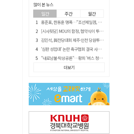
많이 본 뉴스
일간
주간
월간
홍준표, 한동훈 맹폭…"조선제일껌, 권력에 살고 권력에 죽었다"
[시사뒷담] MOU의 함정, 협약식이 투자 확정은 아니긴 해
김민석, 與전당대회 제주·인천 당원투표서 승리…누적 득표는 '초박빙'
'심판 성접대' 논란 축구협회 결국 사과…"깊이 반성, 쇄신하겠다"
"내로남불·탁상공론"…황희 '버스 청년주택' 제안에 與 내부서도 쓴소리
"경로당 통장에 비밀번호가 적혀 있다"…전국 돌며 경로당 13곳 턴 30대 구속
더보기
"침대에 결박, 탈진"…평생 교회서 산 11세 남아, 병원 이송 끝 숨져
예안향교 대성전, '국가지정 보물로 지정'
휠체어 환자 발로 밀어 숨지게 한 70대 간병인…2심도 집행유예
박권현 청도군수, 국무총리에 "청도 물 공급 최대 3만t 늘려달라"