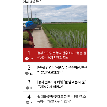
댓글 많은 뉴스
정부 느닷없는 농지 전수조사…농촌 들
쑤시는 '경자유전'의 칼날
32
[단독] 김영수 "국방부 청문준비단, 안규
백 탈영 알고있었다"
11
[농지 전수조사 폐해] '쌀 받고 논 내 준'
도지농 이제 어쩌나?
8
월 매출 9천만원에도 문 닫는 영양 젖소
농장… "일할 사람이 없어"
7