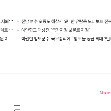
 기로에
전남 여수 오동도 해상서 5명 탄 유람용 모터보트 전복…2명 
로 추정
예안향교 대성전, '국가지정 보물로 지정'
끝 숨져
박권현 청도군수, 국무총리에 "청도 물 공급 최대 3만t 늘려