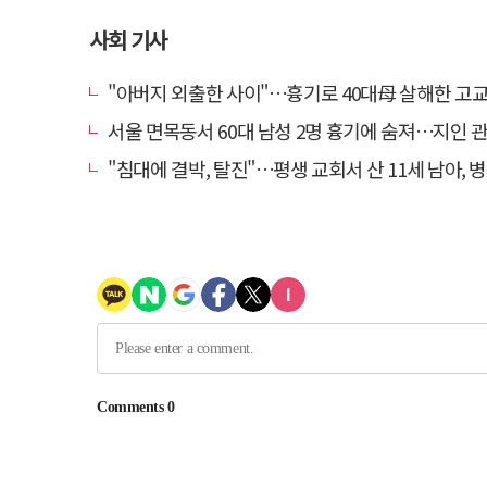
사회 기사
"아버지 외출한 사이"…흉기로 40대母 살해한 고교 자퇴생, 구속
서울 면목동서 60대 남성 2명 흉기에 숨져…지인 관계
"침대에 결박, 탈진"…평생 교회서 산 11세 남아, 병원 이송 