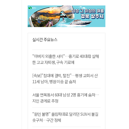
실시간 주요뉴스
"아버지 외출한 사이"…흉기로 40대母 살해
한 고교 자퇴생, 구속 기로에
[속보]"침대에 결박, 탈진"…평생 교회서 산
11세 남아, 병원 이송 끝 숨져
서울 면목동서 60대 남성 2명 흉기에 숨져…
지인 관계로 추정
"원인 불명" 올림픽대로 달리던 SUV서 불길
솟구쳐…구간 정체