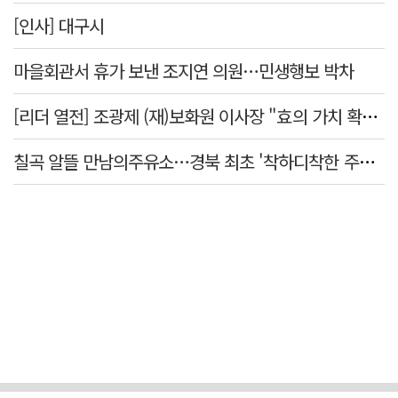
[인사] 대구시
마을회관서 휴가 보낸 조지연 의원…민생행보 박차
[리더 열전] 조광제 (재)보화원 이사장 "효의 가치 확산 위해 젊은층 참여 이끌어낼 것"
칠곡 알뜰 만남의주유소…경북 최초 '착하디착한 주유소' 선정