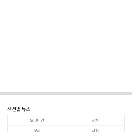
섹션별 뉴스
오피니언
정치
경제
사회