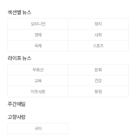
섹션별 뉴스
오피니언
정치
경제
사회
국제
스포츠
라이프 뉴스
부동산
문화
교육
건강
이웃사랑
동정
주간매일
고향사랑
구미