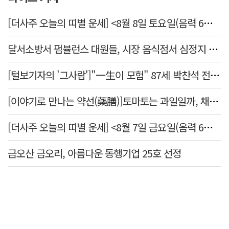
[더사주 오늘의 띠별 운세] <8월 8일 토요일(음력 6월26일)>
달서소방서 펌뷸런스 대원들, 시장 음식점서 심정지 환자 생명 살려
[털보기자의 '그사람']"一生이 모험" 87세 박찬석 전 경북대 총장
[이야기로 만나는 약선(藥膳)]토마토는 과일일까, 채소일까
[더사주 오늘의 띠별 운세] <8월 7일 금요일(음력 6월25일)>
금오산 금오리, 아름다운 동행기업 25호 선정