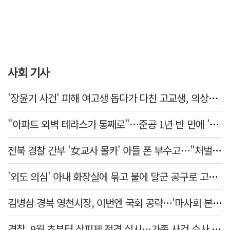
사회 기사
'장윤기 사건' 피해 여고생 돕다가 다친 고교생, 의상자 인정
"아파트 외벽 테라스가 통째로"…준공 1년 반 만에 '아찔 사고'
전북 경찰 간부 '女교사 몰카' 아들 폰 부수고…"처벌 못하는 사안" 내부망에 글
'외도 의심' 아내 화장실에 묶고 불에 달군 공구로 고문…남편 검거
김병삼 경북 영천시장, 이번엔 국회 공략…'마사회 본사 이전·광역교통망 확충' 요청
경찰, 9월 초부터 상피제 전격 실시…가족 사건 수사 못해