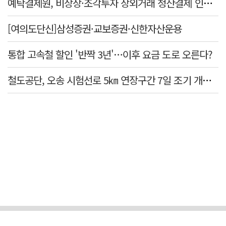
예탁결제원, 비상장·조각투자 장외거래 청산결제 인프라 구축 착수…연내 가동
[여의도단신]삼성증권·교보증권·신한자산운용
통합 고속철 할인 '반짝 3년'…이후 요금 도로 오른다?
철도공단, 오송 시험선로 5㎞ 연장구간 7일 조기 개통…LA 메트로 사업 지원