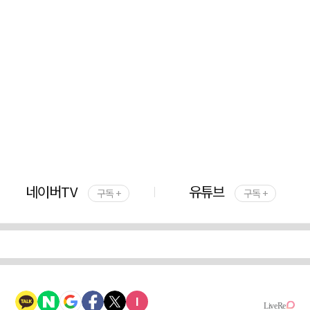
네이버TV
유튜브
구독 +
구독 +