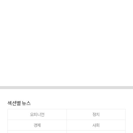
섹션별 뉴스
오피니언
정치
경제
사회