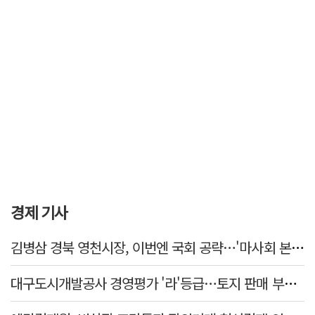
경제 기사
김병삼 경북 영천시장, 이번엔 국회 공략…'마사회 본사 이전·광역교통망 확충' 요청
대구도시개발공사 경영평가 '라'등급…토지 판매 부진에 1년 만에 두 단계 '뚝'