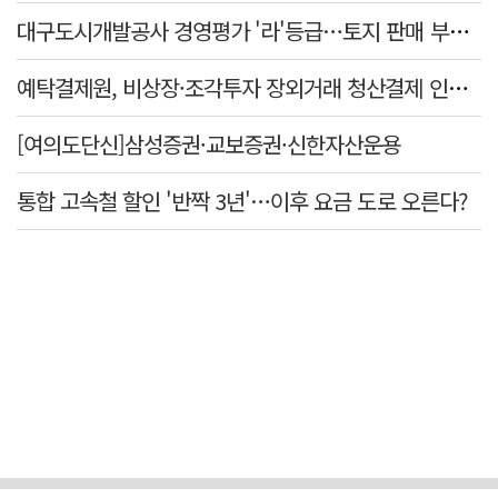
대구도시개발공사 경영평가 '라'등급…토지 판매 부진에 1년 만에 두 단계 '뚝'
예탁결제원, 비상장·조각투자 장외거래 청산결제 인프라 구축 착수…연내 가동
[여의도단신]삼성증권·교보증권·신한자산운용
통합 고속철 할인 '반짝 3년'…이후 요금 도로 오른다?