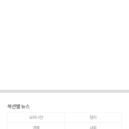
섹션별 뉴스
오피니언
정치
경제
사회