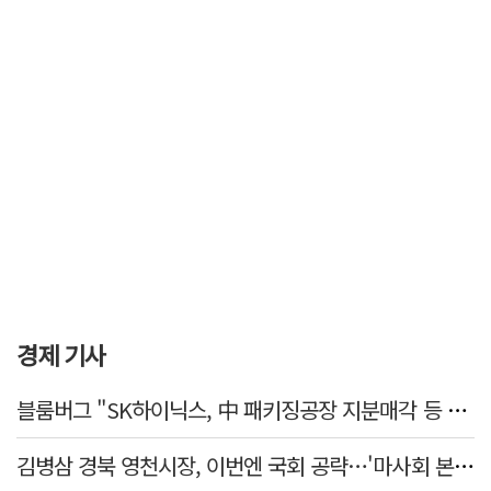
경제 기사
블룸버그 "SK하이닉스, 中 패키징공장 지분매각 등 검토"
김병삼 경북 영천시장, 이번엔 국회 공략…'마사회 본사 이전·광역교통망 확충' 요청