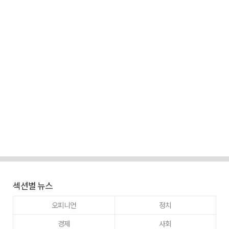
섹션별 뉴스
오피니언
정치
경제
사회