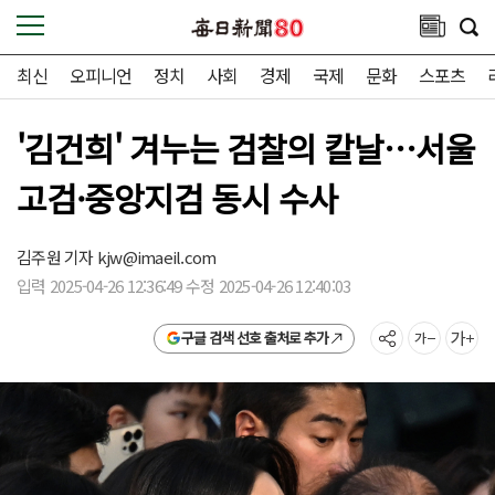
최신
오피니언
정치
사회
경제
국제
문화
스포츠
'김건희' 겨누는 검찰의 칼날…서울
고검·중앙지검 동시 수사
김주원 기자
kjw@imaeil.com
입력 2025-04-26 12:36:49 수정 2025-04-26 12:40:03
구글 검색 선호 출처로 추가