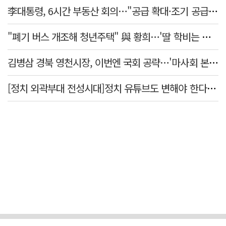
李대통령, 6시간 부동산 회의…"공급 확대·조기 공급 과감히 실천"
"폐기 버스 개조해 청년주택" 與 황희…'딸 학비는 年 4200만원'
김병삼 경북 영천시장, 이번엔 국회 공략…'마사회 본사 이전·광역교통망 확충' 요청
[정치 외곽부대 전성시대]정치 유튜브도 변해야 한다 "화합과 존중"