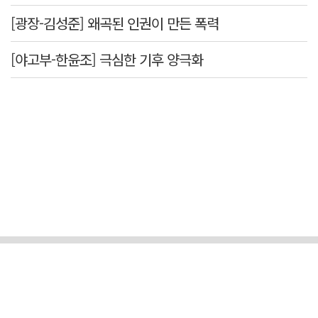
[광장-김성준] 왜곡된 인권이 만든 폭력
[야고부-한윤조] 극심한 기후 양극화