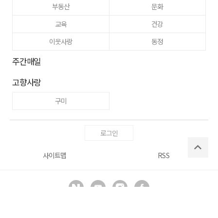
부동산
문화
교육
건강
이웃사랑
동정
주간매일
고향사랑
구미
로그인
사이트맵
RSS
Copyright ⓒ
매일신문사
All right reserved