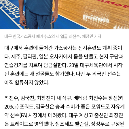
대구 한국가스공사 페가수스의 새 얼굴 최진수. 채정민 기자
대구에서 훈련에 들어간 가스공사는 전지훈련도 계획 중이
다. 제주, 필리핀, 일본 오사카에서 몸을 만들고 현지 구단과
연습경기를 치르며 담금질한다. 23일 대구체육관에서 시작
된 훈련에는 새 얼굴들도 참가했다. 다만 두 외국인 선수는
아직 합류하지 않았다.
최진수, 김국찬, 최창진이 새 식구. 베테랑 최진수는 장신(키
203㎝) 포워드, 김국찬은 슛과 수비가 좋은 포워드로 자유계
약 선수(FA) 시장에서 데려왔다. 대구 계성고 출신인 최창진
은 트레이드로 영입했다. 샘조세프 벨란겔, 정성우로 구성된