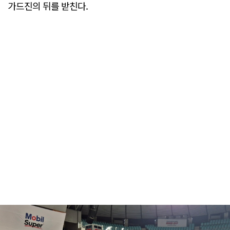
가드진의 뒤를 받친다.