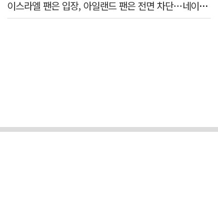
이스라엘 팬은 입장, 아일랜드 팬은 전면 차단…네이션스리그 관중 불평등