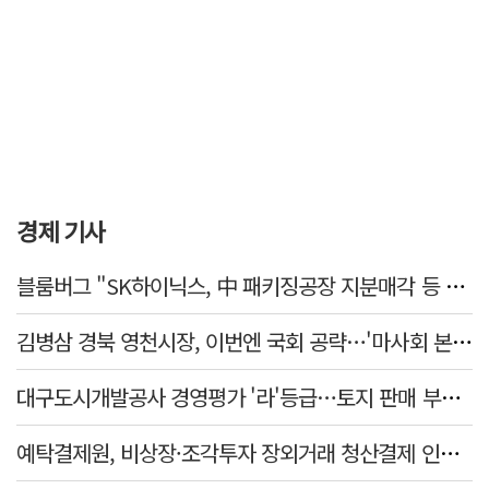
경제 기사
블룸버그 "SK하이닉스, 中 패키징공장 지분매각 등 검토"
김병삼 경북 영천시장, 이번엔 국회 공략…'마사회 본사 이전·광역교통망 확충' 요청
대구도시개발공사 경영평가 '라'등급…토지 판매 부진에 1년 만에 두 단계 '뚝'
예탁결제원, 비상장·조각투자 장외거래 청산결제 인프라 구축 착수…연내 가동