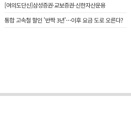
[여의도단신]삼성증권·교보증권·신한자산운용
통합 고속철 할인 '반짝 3년'…이후 요금 도로 오른다?