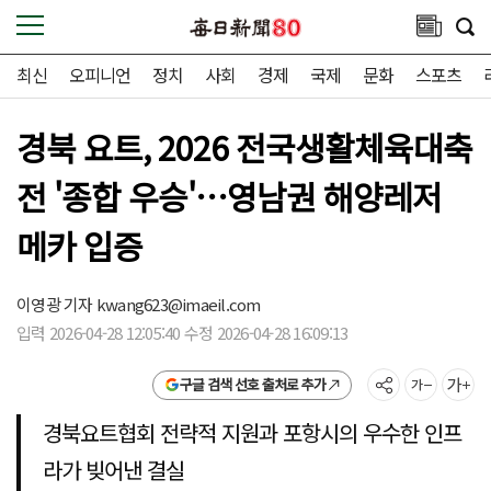
최신
오피니언
정치
사회
경제
국제
문화
스포츠
경북 요트, 2026 전국생활체육대축
전 '종합 우승'…영남권 해양레저
메카 입증
이영광 기자
kwang623@imaeil.com
입력 2026-04-28 12:05:40 수정 2026-04-28 16:09:13
구글 검색 선호 출처로 추가
경북요트협회 전략적 지원과 포항시의 우수한 인프
라가 빚어낸 결실