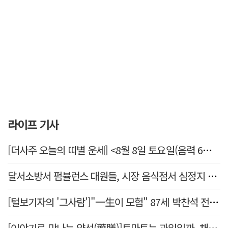
라이프 기사
[더사주 오늘의 띠별 운세] <8월 8일 토요일(음력 6월26일)>
달서소방서 펌뷸런스 대원들, 시장 음식점서 심정지 환자 생명 살려
[털보기자의 '그사람']"一生이 모험" 87세 박찬석 전 경북대 총장
[이야기로 만나는 약선(藥膳)]토마토는 과일일까, 채소일까