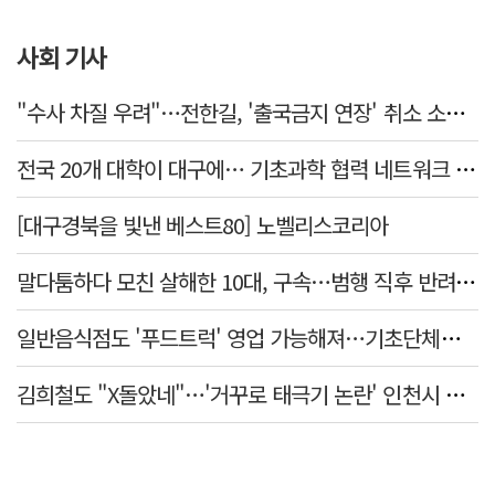
사회 기사
"수사 차질 우려"…전한길, '출국금지 연장' 취소 소송 패소
전국 20개 대학이 대구에… 기초과학 협력 네트워크 출범하다
[대구경북을 빛낸 베스트80] 노벨리스코리아
말다툼하다 모친 살해한 10대, 구속…범행 직후 반려견도 죽여
일반음식점도 '푸드트럭' 영업 가능해져…기초단체별 조례 개정 움직임
김희철도 "X돌았네"…'거꾸로 태극기 논란' 인천시 현수막, 이틀 만에 철거