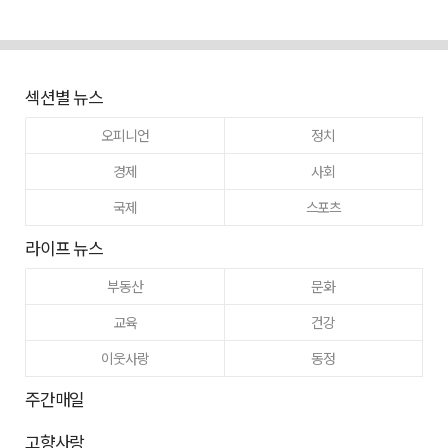
섹션별 뉴스
오피니언
정치
경제
사회
국제
스포츠
라이프 뉴스
부동산
문화
교육
건강
이웃사랑
동정
주간매일
고향사랑