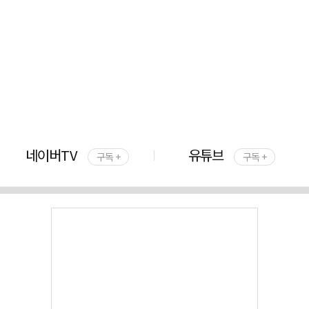
네이버TV
유튜브
구독 +
구독 +