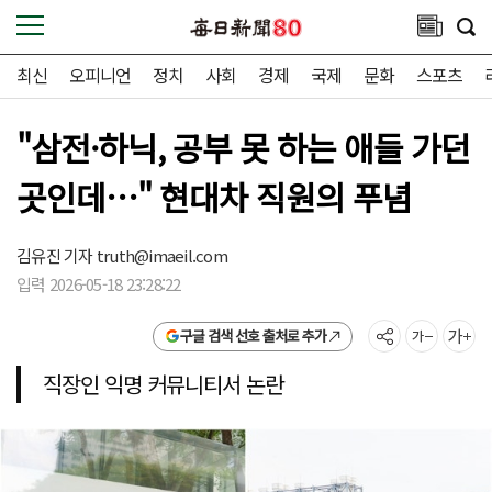
최신
오피니언
정치
사회
경제
국제
문화
스포츠
"삼전·하닉, 공부 못 하는 애들 가던
곳인데…" 현대차 직원의 푸념
김유진 기자
truth@imaeil.com
입력 2026-05-18 23:28:22
구글 검색 선호 출처로 추가
직장인 익명 커뮤니티서 논란