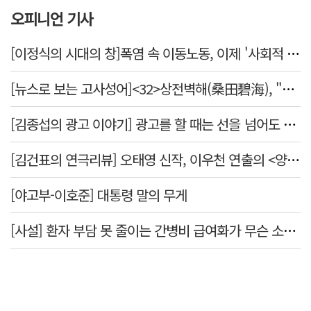
오피니언 기사
[이정식의 시대의 창]폭염 속 이동노동, 이제 '사회적 위험 관리'로 전환할 때
[뉴스로 보는 고사성어]<32>상전벽해(桑田碧海), "뽕나무밭이 푸른 바다가 되었다."
[김종섭의 광고 이야기] 광고를 할 때는 선을 넘어도 좋습니다.
[김건표의 연극리뷰] 오태영 신작, 이우천 연출의 <양은 양순하다>"국민을 온순한 양으로 길들이는 전체주의적 정치의 알레고리"
[야고부-이호준] 대통령 말의 무게
[사설] 환자 부담 못 줄이는 간병비 급여화가 무슨 소용인가