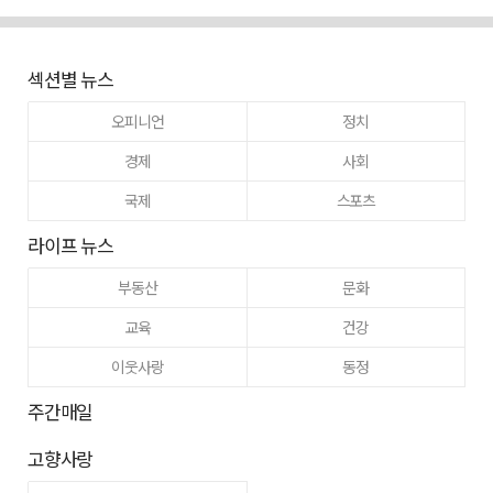
섹션별 뉴스
오피니언
정치
경제
사회
국제
스포츠
라이프 뉴스
부동산
문화
교육
건강
이웃사랑
동정
주간매일
고향사랑