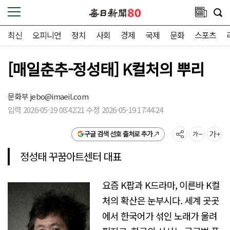
최신
오피니언
정치
사회
경제
국제
문화
스포츠
[매일춘추-정성태] K컬처의 뿌리
문화부
jebo@imaeil.com
입력 2026-05-19 08:42:21 수정 2026-05-19 17:44:24
구글 검색 선호 출처로 추가
정성태 꾸꿈아트센터 대표
요즘 K팝과 K드라마, 이른바 K컬
처의 확산은 눈부시다. 세계 곳곳
에서 한국어가 섞인 노래가 울려