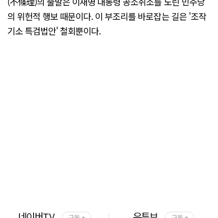
(不條理)의 출발은 이재명 대통령 공소취소를 노린 민주당
의 위헌적 행보 때문이다. 이 부조리를 바로잡는 길은 '조작
기소 특검법안' 철회뿐이다.
네이버TV
유튜브
구독 +
구독 +