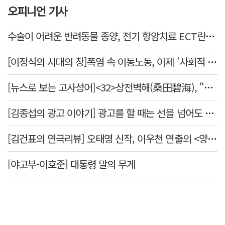
오피니언 기사
수술이 어려운 반려동물 종양, 전기 항암치료 ECT란? [반려동물 건강톡톡]
[이정식의 시대의 창]폭염 속 이동노동, 이제 '사회적 위험 관리'로 전환할 때
[뉴스로 보는 고사성어]<32>상전벽해(桑田碧海), "뽕나무밭이 푸른 바다가 되었다."
[김종섭의 광고 이야기] 광고를 할 때는 선을 넘어도 좋습니다.
[김건표의 연극리뷰] 오태영 신작, 이우천 연출의 <양은 양순하다>"국민을 온순한 양으로 길들이는 전체주의적 정치의 알레고리"
[야고부-이호준] 대통령 말의 무게