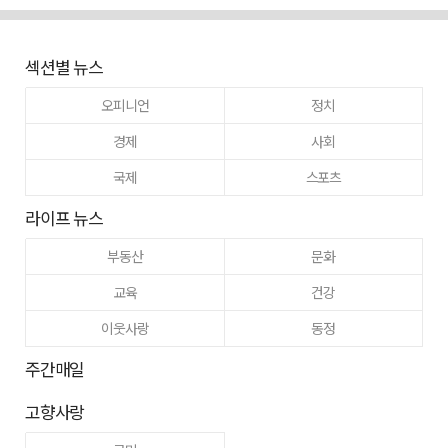
섹션별 뉴스
오피니언
정치
경제
사회
국제
스포츠
라이프 뉴스
부동산
문화
교육
건강
이웃사랑
동정
주간매일
고향사랑