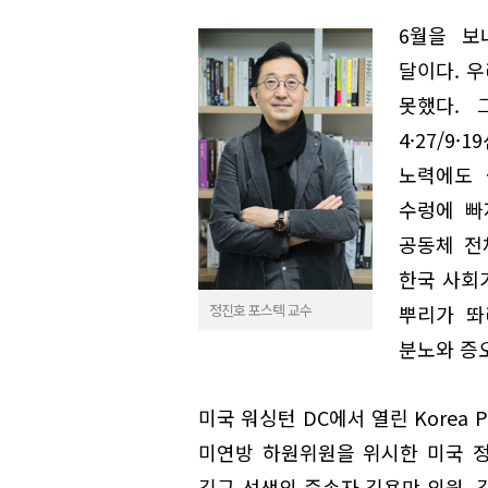
6월을 보
달이다. 
못했다. 
4·27/9
노력에도 
수렁에 빠
공동체 전
한국 사회
정진호 포스텍 교수
뿌리가 똬
분노와 증오
미국 워싱턴 DC에서 열린 Korea P
미연방 하원위원을 위시한 미국 
김구 선생의 증손자 김용만 의원, 