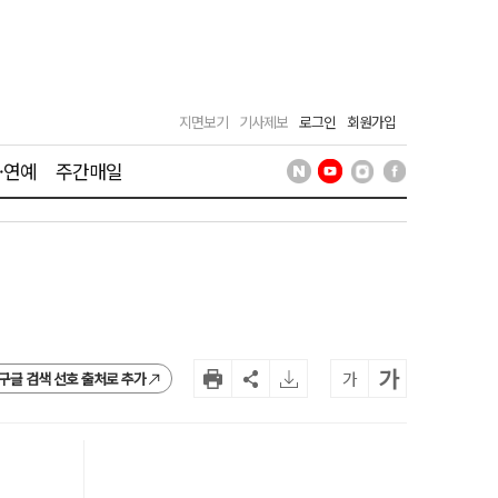
지면보기
기사제보
로그인
회원가입
·연예
주간매일
가
가
구글 검색 선호 출처로 추가