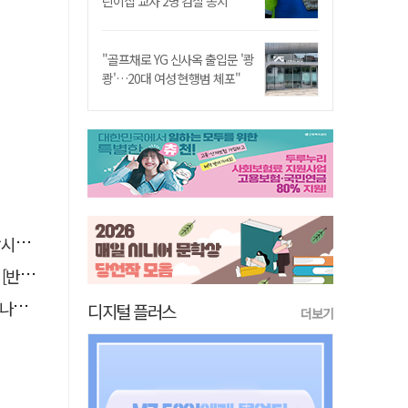
린이집 교사 2명 검찰 송치
"골프채로 YG 신사옥 출입문 '쾅
쾅'…20대 여성 현행범 체포"
까요
톡톡]
."
디지털 플러스
더보기