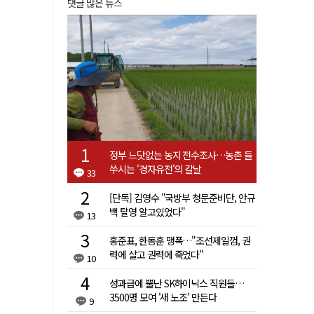
댓글 많은 뉴스
정부 느닷없는 농지 전수조사…농촌 들
쑤시는 '경자유전'의 칼날
33
[단독] 김영수 "국방부 청문준비단, 안규
백 탈영 알고있었다"
13
홍준표, 한동훈 맹폭…"조선제일껌, 권
력에 살고 권력에 죽었다"
10
성과급에 뿔난 SK하이닉스 직원들…
3500명 모여 '새 노조' 만든다
9