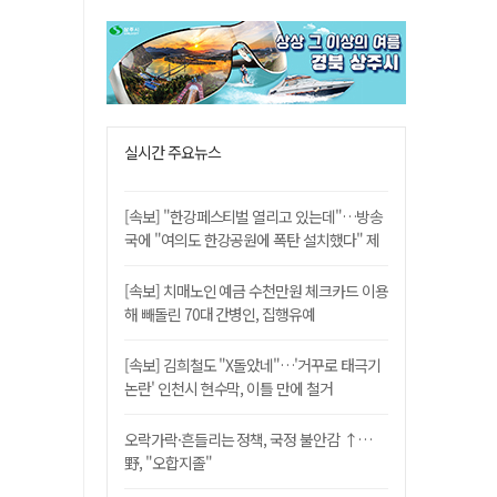
실시간 주요뉴스
[속보] "한강페스티벌 열리고 있는데"…방송
국에 "여의도 한강공원에 폭탄 설치했다" 제
보
[속보] 치매노인 예금 수천만원 체크카드 이용
해 빼돌린 70대 간병인, 집행유예
[속보] 김희철도 "X돌았네"…'거꾸로 태극기
논란' 인천시 현수막, 이틀 만에 철거
오락가락·흔들리는 정책, 국정 불안감 ↑…
野, "오합지졸"