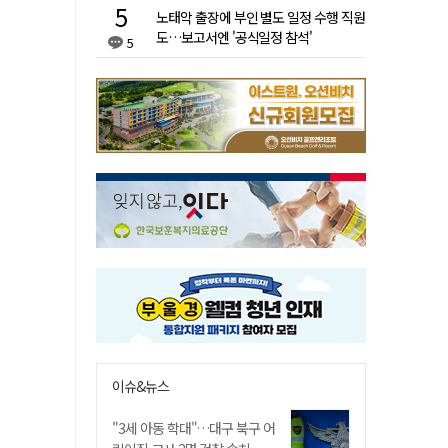
노태악 출장에 부인 별도 일정 수행 직원
도…보고서엔 '공식일정 참석'
5
이슈&뉴스
"3세 아동 학대"…대구 북구 어