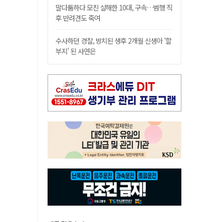
말다툼하다 모친 살해한 10대, 구속…범행 직
후 반려견도 죽여
수사하던 경찰, 방치된 생후 2개월 신생아 '할
부지' 된 사연은