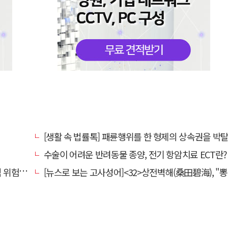
[생활 속 법률톡] 패륜행위를 한 형제의 상속권을 박탈시킬 수 있을
수술이 어려운 반려동물 종양, 전기 항암치료 ECT란? [반려동물 건강
전환할 때
[뉴스로 보는 고사성어]<32>상전벽해(桑田碧海), "뽕나무밭이 푸른 바다가 되었다