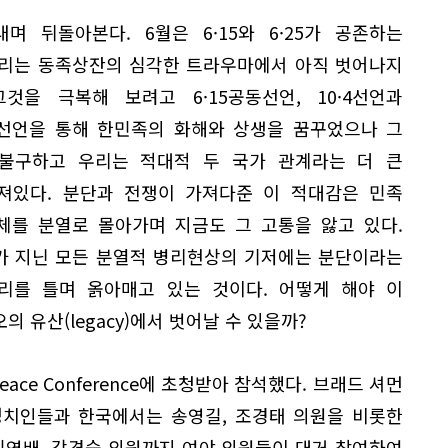
내며 뒤돌아본다. 6월은 6·15와 6·25가 공존하는
우리는 동족상잔의 심각한 트라우마에서 아직 벗어나지
그것을 극복해 보려고 6·15공동선언, 10·4선언과
·19선언을 통해 한민족의 화해와 상생을 꿈꾸었으나 그
불구하고 우리는 적대적 두 국가 관계라는 더 큰
져있다. 분단과 전쟁이 가져다준 이 적대감은 민족
체를 분열로 몰아가며 지금도 그 고통을 앓고 있다.
가 지닌 모든 분열적 병리현상의 기저에는 분단이라는
리를 틀며 옭아매고 있는 것이다. 어떻게 해야 이
의 유산(legacy)에서 벗어날 수 있을까?
eace Conference에 초청받아 참석했다. 브래드 셔먼
정치인들과 한국에서는 송영길, 조경태 의원을 비롯한
김영배, 강경숙 의원까지 여야 의원들이 대거 참여하여