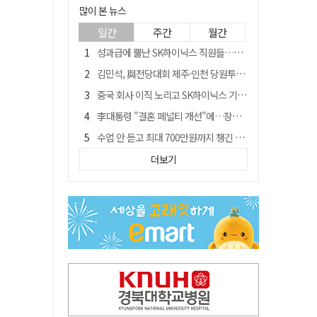
많이 본 뉴스
일간
주간
월간
성과급에 뿔난 SK하이닉스 직원들…3500명 모여 '새 노조' 만든다
김민석, 與전당대회 제주·인천 당원투표서 승리…누적 득표는 '초박빙'
중국 회사 이직 노리고 SK하이닉스 기밀 빼돌려…결국 실형
李대통령 "결혼 페널티 개선"에…장동혁 "그 페널티 만든 게 이 정권"
수업 안 듣고 최대 700만원까지 챙긴 포항 A대학 '유령 선수' 등 19명 무더기 송치
트럼프 만난 손현보 목사…"현재 자유대한민국 여러 면에서 어려움"
더보기
블룸버그 "SK하이닉스, 中 패키징공장 지분매각 등 검토"
경북 칠곡시니어클럽 커피앤솝 사업단…자개소품 만들기 문화체험 운영
"아버지 외출한 사이"…흉기로 40대母 살해한 고교 자퇴생, 구속 기로에
신축 줄고 리모델링 뜨자…건설업계, 로봇·모듈러로 방향 튼다