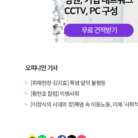
오피니언 기사
[취재현장-김지효] 폭염 앞의 불평등
[황현호 칼럼] 익명사회
[이정식의 시대의 창]폭염 속 이동노동, 이제 '사회적 위험 관리'로 