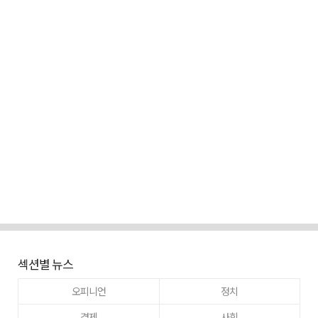
섹션별 뉴스
오피니언
정치
경제
사회