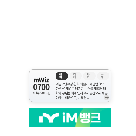
정
경
사
국
치
제
회
제
mWiz
0700
더불어민주당 황희 의원이 제안한 '버스
하우스' 개념은 폐기된 버스를 개조해 대
AI 뉴스브리핑
학가 청년들에게 임시 주거공간으로 제공
→
하자는 내용으로, 네덜란...