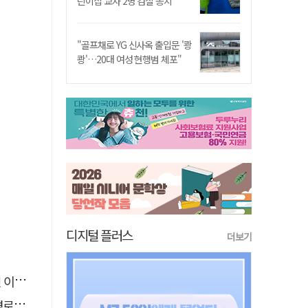
린이집 교사 2명 검찰 송치
"골프채로 YG 신사옥 출입문 '쾅
쾅'…20대 여성 현행범 체포"
디지털 플러스
더보기
 숨져
 구속