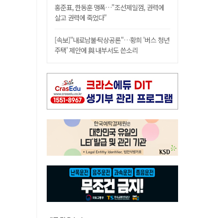
홍준표, 한동훈 맹폭…"조선제일껌, 권력에
살고 권력에 죽었다"
[속보]"내로남불·탁상공론"…황희 '버스 청년
주택' 제안에 與 내부서도 쓴소리