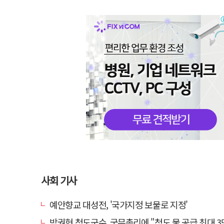
사회 기사
예안향교 대성전, '국가지정 보물로 지정'
박권현 청도군수, 국무총리에 "청도 물 공급 최대 3만t 늘