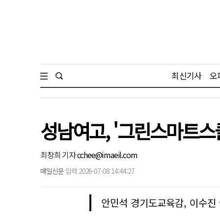
최신기사
오
성남여고, '그린스마트스쿨
최창희 기자
cchee@imaeil.com
매일신문
입력 2026-07-08 14:44:27
안민석 경기도교육감, 이수진 