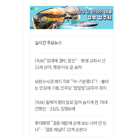
실시간 주요뉴스
[속보]"침대에 결박, 탈진"…평생 교회서 산
11세 남아, 병원 이송 끝 숨져
보완수사권 폐지 직후 "야~기분좋다"?…불타
는 민심에 기름, 민주당 '말말말'[금주의 정치
舌전]
[속보] 휠체어 환자 발로 밀어 숨지게 한 70대
간병인…2심도 집행유예
李대통령 "결혼 때문에 손해 보는 나라 안 된
다"…'결혼 페널티' 22개 손본다