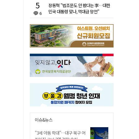
장동혁 "법조문도 안 봤다는 李…대한
민국 대통령 맞나, 역대급 망언"
6
이슈&뉴스
"3세 아동 학대"…대구 북구 어