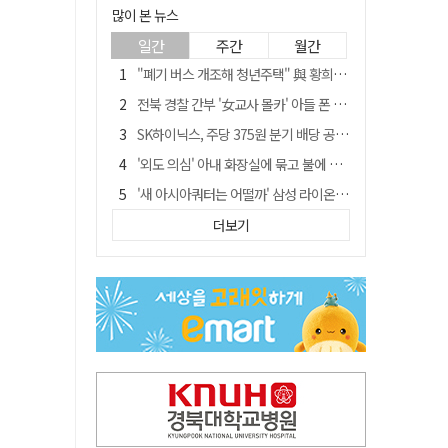
많이 본 뉴스
일간
주간
월간
"폐기 버스 개조해 청년주택" 與 황희…'딸 학비는 年 4200만원'
전북 경찰 간부 '女교사 몰카' 아들 폰 부수고…"처벌 못하는 사안" 내부망에 글
SK하이닉스, 주당 375원 분기 배당 공시…"3분기 중 주주환원 방안 확정"
'외도 의심' 아내 화장실에 묶고 불에 달군 공구로 고문…남편 검거
'새 아시아쿼터는 어떨까' 삼성 라이온즈, 새 얼굴 투수 미야모리 영입
박권현 청도군수, '햇빛 연금 사업' 공약 시동걸어
더보기
김병삼 경북 영천시장, 이번엔 국회 공략…'마사회 본사 이전·광역교통망 확충' 요청
봉화서 주택 에어컨 실외기에서 시작된 불… 주택 화재로 번져
[시사뒷담] MOU의 함정, 협약식이 투자 확정은 아니긴 해
경찰, 9월 초부터 상피제 전격 실시…가족 사건 수사 못해