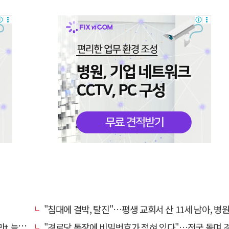
"침대에 결박, 탈진"…평생 교회서 산 11세 남아, 병원 이송 끝
려달라"
"경로당 통장에 비밀번호가 적혀 있다"…전국 돌며 경로당 13곳 턴 30대