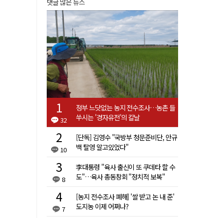
댓글 많은 뉴스
정부 느닷없는 농지 전수조사…농촌 들
쑤시는 '경자유전'의 칼날
32
[단독] 김영수 "국방부 청문준비단, 안규
백 탈영 알고있었다"
10
李대통령 "육사 출신이 또 쿠데타 할 수
도"…육사 총동창회 "정치적 보복"
8
[농지 전수조사 폐해] '쌀 받고 논 내 준'
도지농 이제 어쩌나?
7