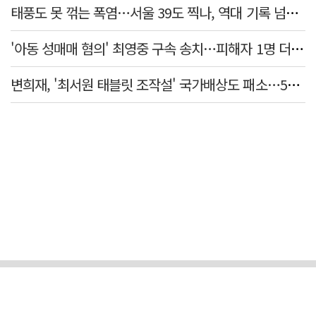
태풍도 못 꺾는 폭염…서울 39도 찍나, 역대 기록 넘본다
'아동 성매매 혐의' 최영중 구속 송치…피해자 1명 더 있었다
변희재, '최서원 태블릿 조작설' 국가배상도 패소…5천만원 청구 기각