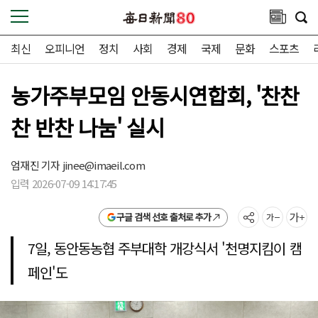
최신
오피니언
정치
사회
경제
국제
문화
스포츠
농가주부모임 안동시연합회, '찬찬
찬 반찬 나눔' 실시
엄재진 기자
jinee@imaeil.com
입력 2026-07-09 14:17:45
구글 검색 선호 출처로 추가
7일, 동안동농협 주부대학 개강식서 '천명지킴이 캠
페인'도