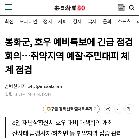
최신
오피니언
정치
사회
경제
국제
문화
스포츠
봉화군, 호우 예비특보에 긴급 점검
회의…취약지역 예찰·주민대피 체
계 점검
손병현 기자
why@imaeil.com
입력 2026-07-09 14:18:43
구글 검색 선호 출처로 추가
8일 재난상황실서 호우 대비 대책회의 개최
산사태·급경사지·하천변 등 취약지역 집중 관리