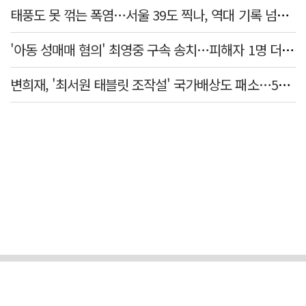
태풍도 못 꺾는 폭염…서울 39도 찍나, 역대 기록 넘본다
'아동 성매매 혐의' 최영중 구속 송치…피해자 1명 더 있었다
변희재, '최서원 태블릿 조작설' 국가배상도 패소…5천만원 청구 기각