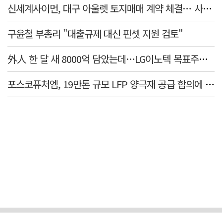
신세계사이먼, 대구 아울렛 토지매매 계약 체결… 사업 본궤도
구윤철 부총리 "대출규제 대신 핀셋 지원 검토"
外人 한 달 새 8000억 담았는데…LG이노텍 목표주가는 왜 엇갈릴까
포스코퓨처엠, 19만톤 규모 LFP 양극재 공급 합의에 3%대 강세