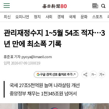
최신
오피니언
정치
사회
경제
국제
문화
스포츠
관리재정수지 1~5월 54조 적자…3
년 만에 최소폭 기록
홍준표 기자
pyoya@imaeil.com
입력 2026-07-09 13:00:19
구글 검색 선호 출처로 추가
국세 27조5천억원 늘며 나라살림 개선
중앙정부 채무는 1천345조원 넘어서