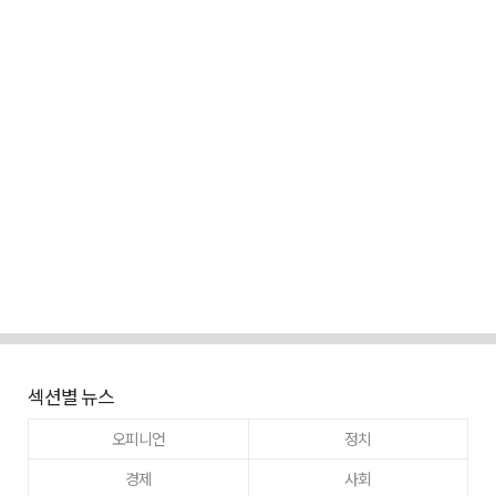
섹션별 뉴스
오피니언
정치
경제
사회