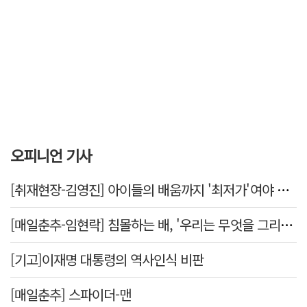
오피니언 기사
[취재현장-김영진] 아이들의 배움까지 '최저가'여야 하나
[매일춘추-임현락] 침몰하는 배, '우리는 무엇을 그리는가'
[기고]이재명 대통령의 역사인식 비판
[매일춘추] 스파이더-맨