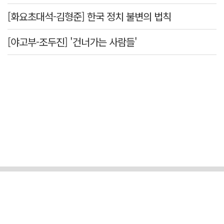
[화요초대석-김형준] 한국 정치 불변의 법칙
[야고부-조두진] '건너가는 사람들'