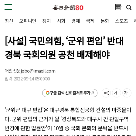
최신
오피니언
정치
사회
경제
국제
문화
스포츠
[사설] 국민의힘, ‘군위 편입’ 반대
경북 국회의원 공천 배제해야
매일신문
jebo@imaeil.com
입력 2022-09-14 05:00:00
구글 검색 선호 출처로 추가
'군위군 대구 편입'은 대구경북 통합신공항 건설의 마중물이
다. 군위 편입의 근거가 될 '경상북도와 대구시 간 관할구역
변경에 관한 법률안'이 10월 중 국회 본회의 문턱을 반드시