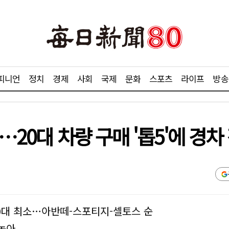
피니언
정치
경제
사회
국제
문화
스포츠
라이프
방송
…20대 차량 구매 '톱5'에 경차
0대 최소…아반떼-스포티지-셀토스 순
 높아