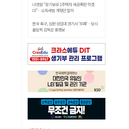
나경원 "장기보유 1주택자 세금폭탄 막겠
다"…소득세법 개정안 발의
한국 축구, 심판 성접대 경기서 '무패'…당시
올림픽 감독은 홍명보