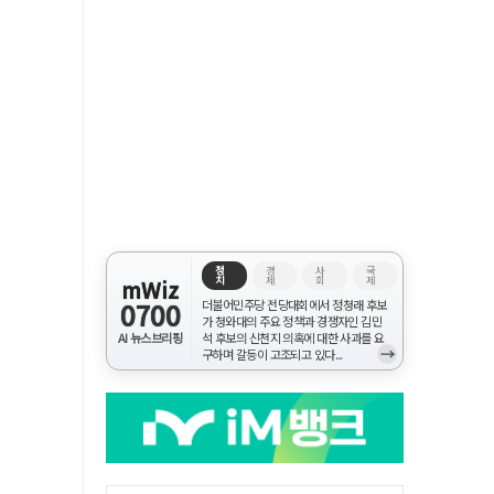
정
경
사
국
치
제
회
제
mWiz
0700
더불어민주당 전당대회에서 정청래 후보
가 청와대의 주요 정책과 경쟁자인 김민
AI 뉴스브리핑
석 후보의 신천지 의혹에 대한 사과를 요
→
구하며 갈등이 고조되고 있다...