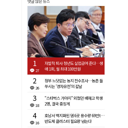
댓글 많은 뉴스
자발적 퇴사 청년도 실업급여 준다…생
애 1회, 월 최대 100만원
27
정부 느닷없는 농지 전수조사…농촌 들
쑤시는 '경자유전'의 칼날
26
"스타벅스 가야지" 외쳤던 배재고 학생
2명, 결국 중징계
18
호남서 백지화된 댐 6곳 용수량 69만t…
반도체 클러스터 필요량 넘는다
16