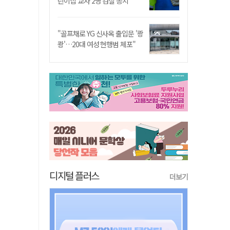
린이집 교사 2명 검찰 송치
"골프채로 YG 신사옥 출입문 '쾅
쾅'…20대 여성 현행범 체포"
디지털 플러스
더보기