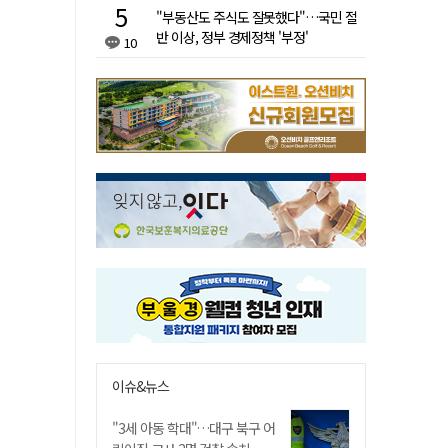
"부동산도 주식도 잘못했다"…국민 절
반 이상, 정부 경제정책 '부정'
10
이슈&뉴스
"3세 아동 학대"…대구 북구 어