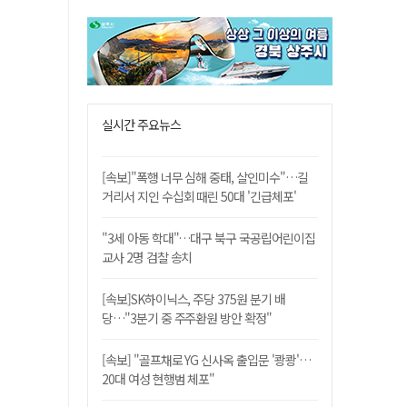
실시간 주요뉴스
[속보]"폭행 너무 심해 중태, 살인미수"…길
거리서 지인 수십회 때린 50대 '긴급체포'
"3세 아동 학대"…대구 북구 국공립어린이집
교사 2명 검찰 송치
[속보]SK하이닉스, 주당 375원 분기 배
당…"3분기 중 주주환원 방안 확정"
[속보] "골프채로 YG 신사옥 출입문 '쾅쾅'…
20대 여성 현행범 체포"