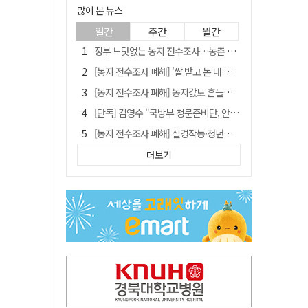
많이 본 뉴스
일간
주간
월간
정부 느닷없는 농지 전수조사…농촌 들쑤시는 '경자유전'의 칼날
[농지 전수조사 폐해] '쌀 받고 논 내 준' 도지농 이제 어쩌나?
[농지 전수조사 폐해] 농지값도 흔들리나…"도지 막히면 헐값 매물 나올 수도"
[단독] 김영수 "국방부 청문준비단, 안규백 탈영 알고있었다"
[농지 전수조사 폐해] 실경작농·청년농 부담도 커진다
[기고] 대구 미래는 금호강·팔공산에 있다
더보기
청도군정 '두 시어머니'가 되어서는 안된다
타는 목마름 청도, 해 저문 저수지 둑에 군수가 서 있었다
"상법개정해도 주주가 '봉'"…하이닉스 솔리다임 상장설에 술렁[개미와글와글]
임시휴업 들어갔던 홈플러스 영주점, 7일 영업 재개…지하 1층만 운영