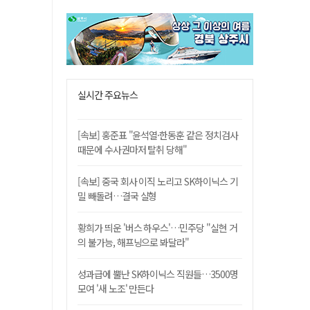
실시간 주요뉴스
[속보] 홍준표 "윤석열·한동훈 같은 정치검사
때문에 수사권마저 탈취 당해"
[속보] 중국 회사 이직 노리고 SK하이닉스 기
밀 빼돌려…결국 실형
황희가 띄운 '버스 하우스'…민주당 "실현 거
의 불가능, 해프닝으로 봐달라"
성과급에 뿔난 SK하이닉스 직원들…3500명
모여 '새 노조' 만든다