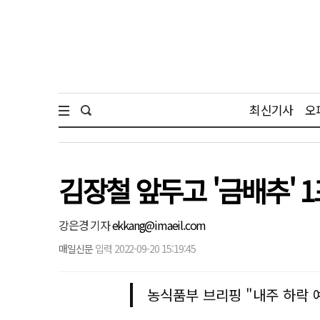
최신기사
오
김장철 앞두고 '금배추' 1
강은경 기자
ekkang@imaeil.com
매일신문
입력 2022-09-20 15:19:45
농식품부 브리핑 "내주 하락 