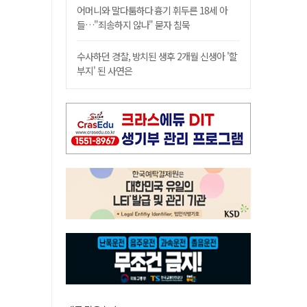
어머니와 말다툼하다 흉기 휘두른 18세 아
들…"죄송하지 않나" 묻자 침묵
수사하던 경찰, 방치된 생후 2개월 신생아 '할
부지' 된 사연은