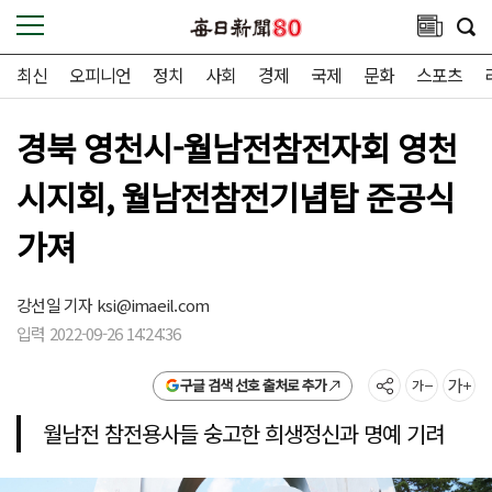
최신
오피니언
정치
사회
경제
국제
문화
스포츠
경북 영천시-월남전참전자회 영천
시지회, 월남전참전기념탑 준공식
가져
강선일 기자
ksi@imaeil.com
입력 2022-09-26 14:24:36
구글 검색 선호 출처로 추가
월남전 참전용사들 숭고한 희생정신과 명예 기려