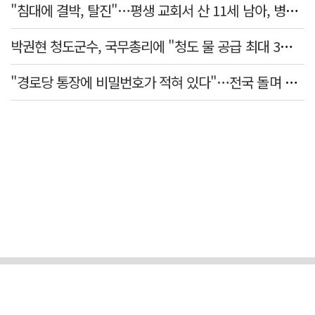
"침대에 결박, 탈진"…평생 교회서 산 11세 남아, 병원 이송 끝 숨져
박권현 청도군수, 국무총리에 "청도 물 공급 최대 3만t 늘려달라"
"경로당 통장에 비밀번호가 적혀 있다"…전국 돌며 경로당 13곳 턴 30대 구속