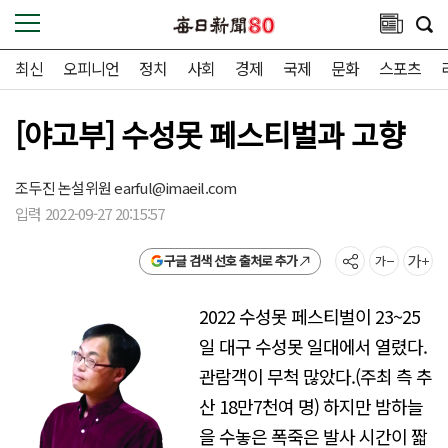
최신
오피니언
정치
사회
경제
국제
문화
스포츠
[야고부] 수성못 페스티벌과 고향
조두진 논설위원
earful@imaeil.com
입력 2022-09-27 20:15:57
구글 검색 선호 출처로 추가
2022 수성못 페스티벌이 23~25
일 대구 수성못 일대에서 열렸다.
관람객이 무척 많았다.(주최 측 추
산 18만7천여 명) 하지만 밤하늘
을 수놓은 폭죽은 발사 시간이 짧