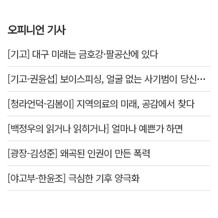
오피니언 기사
[기고] 대구 미래는 금호강·팔공산에 있다
[기고-권윤섭] 보이스피싱, 얼굴 없는 사기범이 당신을 노린다
[청라언덕-김봄이] 지역의료의 미래, 공감에서 찾다
[백정우의 읽거나 읽히거나] 얼마나 예쁜가 하면
[광장-김성준] 왜곡된 인권이 만든 폭력
[야고부-한윤조] 극심한 기후 양극화