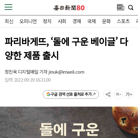
최신
오피니언
정치
사회
경제
국제
문화
스포츠
파리바게뜨, ‘돌에 구운 베이글’ 다
양한 제품 출시
정진욱 디지털매일 기자
jinuk@imaeil.com
입력 2022-09-29 16:31:00
구글 검색 선호 출처로 추가