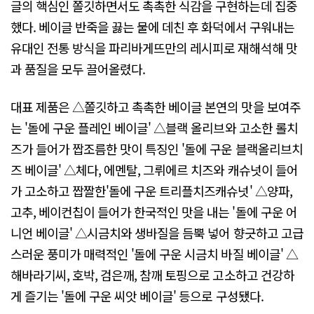
글의 핵심인 쫄깃하면서도 촉촉한 식감을 구현하는데 집중
했다. 베이글 반죽을 끓는 물에 데친 후 화덕에서 구워내는
유대인 전통 방식을 파리바게뜨만의 레시피로 재해석해 맛
과 품질을 모두 끌어올렸다.
대표 제품은 △쫄깃하고 촉촉한 베이글 본연의 맛을 보여주
는 '돌에 구운 플레인 베이글' △블랙 올리브와 고소한 롤치
즈가 들어가 짭조름한 맛이 특징인 '돌에 구운 블랙올리브치
즈 베이글' △체다, 에멘탈, 그뤼에르 치즈와 캐슈넛이 들어
가 고소하고 짭짤한'돌에 구운 트리플치즈캐슈넛' △양파,
고추, 베이컨칩이 들어가 한국적인 맛을 내는 '돌에 구운 어
니언 베이글' △시금치와 생바질을 듬뿍 넣어 향긋하고 고급
스러운 풍미가 매력적인 '돌에 구운 시금치 바질 베이글' △
해바라기씨, 호박, 검은깨, 참깨 토핑으로 고소하고 건강하
게 즐기는 '돌에 구운 씨앗 베이글' 등으로 구성됐다.