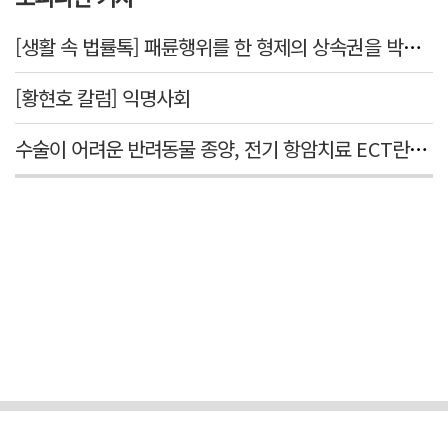
[생활 속 법률톡] 패륜행위를 한 형제의 상속권을 박탈시킬 수 있을까요
[황현호 칼럼] 익명사회
수술이 어려운 반려동물 종양, 전기 항암치료 ECT란? [반려동물 건강톡톡]