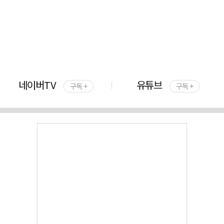
네이버TV
유튜브
구독 +
구독 +