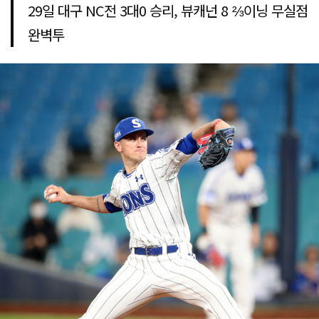
29일 대구 NC전 3대0 승리, 뷰캐넌 8 ⅔이닝 무실점
완벽투