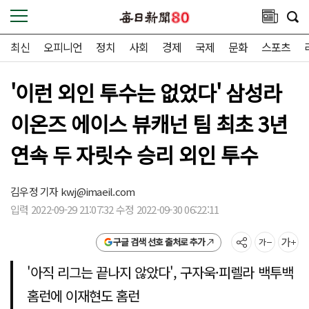
최신
오피니언
정치
사회
경제
국제
문화
스포츠
'이런 외인 투수는 없었다' 삼성라
이온즈 에이스 뷰캐넌 팀 최초 3년
연속 두 자릿수 승리 외인 투수
김우정 기자
kwj@imaeil.com
입력 2022-09-29 21:07:32 수정 2022-09-30 06:22:11
구글 검색 선호 출처로 추가
'아직 리그는 끝나지 않았다', 구자욱·피렐라 백투백
홈런에 이재현도 홈런