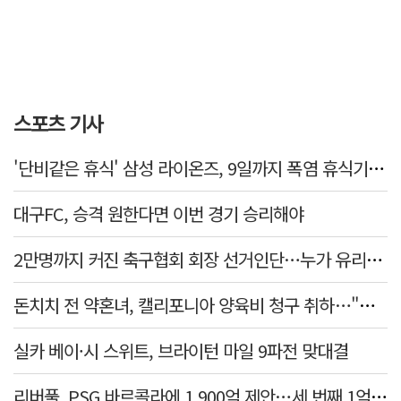
스포츠 기사
'단비같은 휴식' 삼성 라이온즈, 9일까지 폭염 휴식기에 재정비
대구FC, 승격 원한다면 이번 경기 승리해야
2만명까지 커진 축구협회 회장 선거인단…누가 유리할까
돈치치 전 약혼녀, 캘리포니아 양육비 청구 취하…"합의로 해결"
실카 베이·시 스위트, 브라이턴 마일 9파전 맞대결
리버풀, PSG 바르콜라에 1,900억 제안…세 번째 1억 파운드 영입 추진