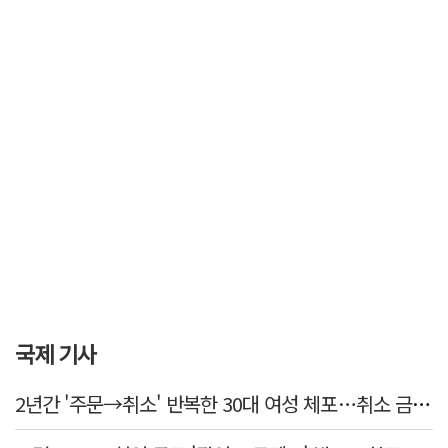
국제 기사
2년간 '주문→취소' 반복한 30대 여성 체포…취소 금액만 400억 원