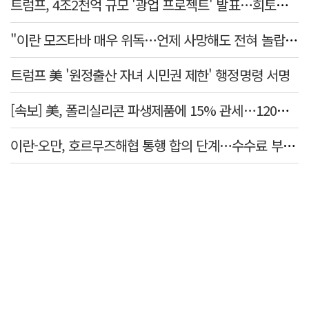
트럼프, 4조2천억 규모 '광업 프로젝트' 발표…희토류 탈중국 속도
"이란 모즈타바 매우 위독…언제 사망해도 전혀 놀랍지 않아"
트럼프 美 '원정출산 자녀 시민권 제한' 행정명령 서명
[속보] 美, 폴리실리콘 파생제품에 15% 관세…120일 뒤 발효
이란-오만, 호르무즈해협 통행 합의 단계…수수료 부과되나