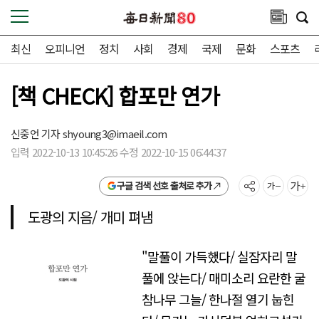
최신
오피니언
정치
사회
경제
국제
문화
스포츠
[책 CHECK] 합포만 연가
신중언 기자
shyoung3@imaeil.com
입력 2022-10-13 10:45:26 수정 2022-10-15 06:44:37
구글 검색 선호 출처로 추가
도광의 지음/ 개미 펴냄
"말풀이 가득했다/ 실잠자리 말
풀에 앉는다/ 매미소리 요란한 굴
참나무 그늘/ 한나절 열기 눕힌