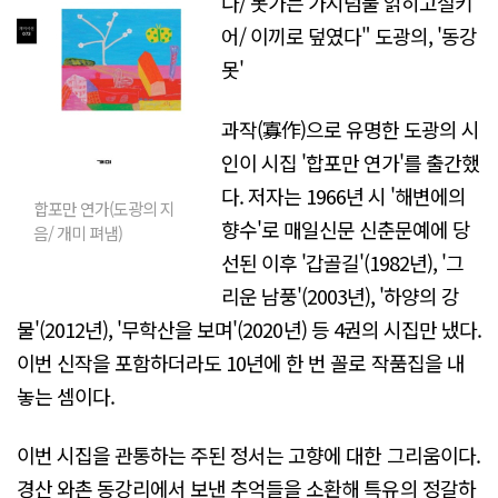
다/ 못가는 가시덤불 얽히고설키
어/ 이끼로 덮였다" 도광의, '동강
못'
과작(寡作)으로 유명한 도광의 시
인이 시집 '합포만 연가'를 출간했
다. 저자는 1966년 시 '해변에의
합포만 연가(도광의 지
향수'로 매일신문 신춘문예에 당
음/ 개미 펴냄)
선된 이후 '갑골길'(1982년), '그
리운 남풍'(2003년), '하양의 강
물'(2012년), '무학산을 보며'(2020년) 등 4권의 시집만 냈다.
이번 신작을 포함하더라도 10년에 한 번 꼴로 작품집을 내
놓는 셈이다.
이번 시집을 관통하는 주된 정서는 고향에 대한 그리움이다.
경산 와촌 동강리에서 보낸 추억들을 소환해 특유의 정갈하