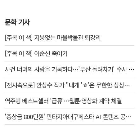
문화 기사
[주목 이 책] 지붕없는 마을박물관 퇴강리
[주목 이 책] 이순신 죽이기
사건 너머의 사람을 기록하다…'부산 돌려차기' 수사 검사의 15년
[전시속으로] 안상수 작가 "내게 'ㅎ'은 무한한 상상을 일으키는 촉매"
역주행 베스트셀러 '급류'…웹툰·영상화 계약 체결
'총상금 800만원' 판타지아대구페스타 AI 콘텐츠 공모전 개최