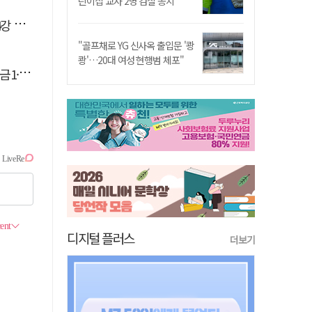
린이집 교사 2명 검찰 송치
격돌
"골프채로 YG 신사옥 출입문 '쾅
쾅'…20대 여성 현행범 체포"
동4개
디지털 플러스
더보기