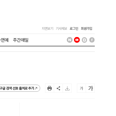
지면보기
기사제보
로그인
회원가입
·연예
주간매일
가
가
구글 검색 선호 출처로 추가