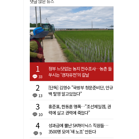
댓글 많은 뉴스
정부 느닷없는 농지 전수조사…농촌 들
쑤시는 '경자유전'의 칼날
33
[단독] 김영수 "국방부 청문준비단, 안규
백 탈영 알고있었다"
13
홍준표, 한동훈 맹폭…"조선제일껌, 권
력에 살고 권력에 죽었다"
10
성과급에 뿔난 SK하이닉스 직원들…
3500명 모여 '새 노조' 만든다
9