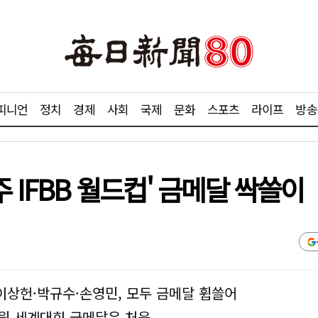
피니언
정치
경제
사회
국제
문화
스포츠
라이프
방송
 IFBB 월드컵' 금메달 싹쓸이
이상헌·박규수·손영민, 모두 금메달 휩쓸어
전원 세계대회 금메달은 처음