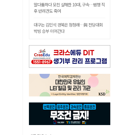
말다툼하다 모친 살해한 10대, 구속…범행 직
후 반려견도 죽여
대구는 김민석 경북은 정청래…與 전당대회
박빙 승부 이어간다