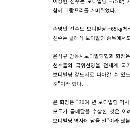
이상헌 선수는 보디빌딩 –75㎏
함께 그랑프리를 거머쥐었다.
손영민 선수도 보디빌딩 –65㎏체
선수는 클래식 보디빌딩 종목에서도
윤석규 안동시보디빌딩협회 회장은
선수들의 국위선양을 전세계 국가
보디빌딩 강도시로 나아갈 수 있
것"이라 했다.
윤 회장은 "30여 년 보디빌딩 
모두가 금메달을 수상한 것은 이례
보디빌딩 역사에 남을 일"이라 덧붙