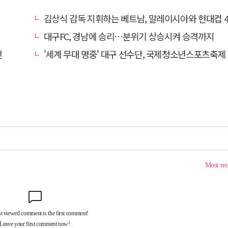
김상식 감독 지휘하는 베트남, 말레이시아와 현대컵 4강 
대구FC, 경남에 승리…분위기 상승시켜 승격까지
전
'세계 무대 명중' 대구 선수단, 국제청소년스포츠축제 금1·