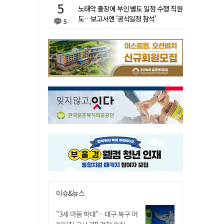
노태악 출장에 부인 별도 일정 수행 직원
도…보고서엔 '공식일정 참석'
5
이슈&뉴스
"3세 아동 학대"…대구 북구 어