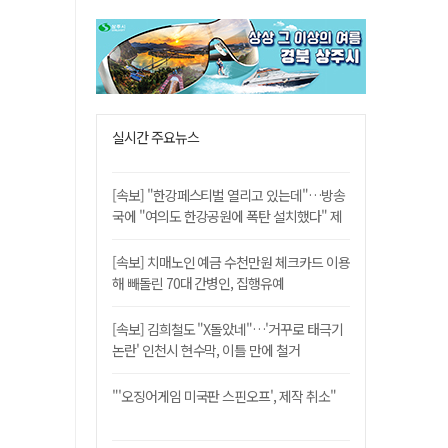
실시간 주요뉴스
[속보] "한강페스티벌 열리고 있는데"…방송
국에 "여의도 한강공원에 폭탄 설치했다" 제
보
[속보] 치매노인 예금 수천만원 체크카드 이용
해 빼돌린 70대 간병인, 집행유예
[속보] 김희철도 "X돌았네"…'거꾸로 태극기
논란' 인천시 현수막, 이틀 만에 철거
"'오징어게임 미국판 스핀오프', 제작 취소"