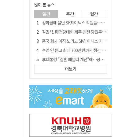
많이 본 뉴스
일간
주간
월간
성과급에 뿔난 SK하이닉스 직원들…3500명 모여 '새 노조' 만든다
김민석, 與전당대회 제주·인천 당원투표서 승리…누적 득표는 '초박빙'
중국 회사 이직 노리고 SK하이닉스 기밀 빼돌려…결국 실형
수업 안 듣고 최대 700만원까지 챙긴 포항 A대학 '유령 선수' 등 무더기 송치
李대통령 "결혼 페널티 개선"에…장동혁 "그 페널티 만든 게 이 정권"
경북 칠곡시니어클럽 커피앤솝 사업단…자개소품 만들기 문화체험 운영
더보기
트럼프 만난 손현보 목사…"현재 자유대한민국 여러 면에서 어려움"
신축 줄고 리모델링 뜨자…건설업계, 로봇·모듈러로 방향 튼다
"아버지 외출한 사이"…흉기로 40대母 살해한 고교 자퇴생, 구속 기로에
황희가 띄운 '버스 하우스'…민주당 "실현 거의 불가능, 해프닝으로 봐달라"