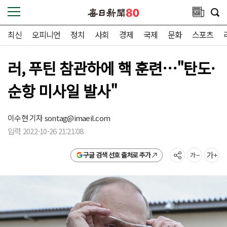
최신
오피니언
정치
사회
경제
국제
문화
스포츠
러, 푸틴 참관하에 핵 훈련…"탄도·
순항 미사일 발사"
이수현 기자
sontag@imaeil.com
입력 2022-10-26 21:21:08
구글 검색 선호 출처로 추가