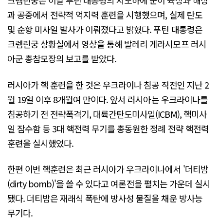
크렘린궁은 이날 푸틴 대통령의 지도하에 군이 육상과 해상
과 공중에서 전략적 억지력 훈련을 시행했으며, 실제 탄도
및 순항 미사일 발사가 이뤄졌다고 밝혔다. 푸틴 대통령은
크렘린궁 상황실에서 영상을 통해 발레리 게라시모프 러시
아군 총참모장의 보고를 받았다.
러시아가 핵 훈련을 한 것은 우크라이나 침공 직전인 지난 2
월 19일 이후 8개월여 만이다. 앞서 러시아는 우크라이나를
침공하기 전 전략폭격기, 대륙간탄도미사일(ICBM), 핵미사
일 잠수함 등 3대 핵전력 무기를 총동원한 정례 전략 핵전력
훈련을 실시했었다.
한편 이번 핵훈련은 최근 러시아가 우크라이나에서 '더티밤
(dirty bomb)'을 쓸 수 있다고 여론전을 펼치는 가운데 실시
됐다. 더티밤은 재래식 폭탄에 방사성 물질을 채운 방사능
무기다.