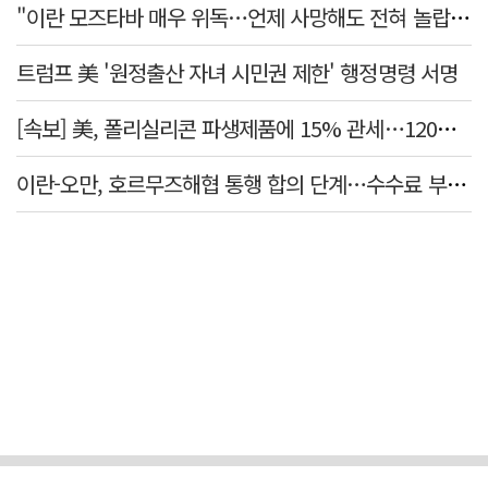
"이란 모즈타바 매우 위독…언제 사망해도 전혀 놀랍지 않아"
트럼프 美 '원정출산 자녀 시민권 제한' 행정명령 서명
[속보] 美, 폴리실리콘 파생제품에 15% 관세…120일 뒤 발효
이란-오만, 호르무즈해협 통행 합의 단계…수수료 부과되나