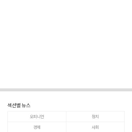
섹션별 뉴스
오피니언
정치
경제
사회