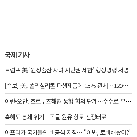
국제 기사
트럼프 美 '원정출산 자녀 시민권 제한' 행정명령 서명
[속보] 美, 폴리실리콘 파생제품에 15% 관세…120일 뒤 발효
이란-오만, 호르무즈해협 통행 합의 단계…수수료 부과되나
흑해도 봉쇄 위기…곡물·원유 항로 전쟁터로
아프리카 국가들의 비공식 지침… "이봐, 로비해봤어?"