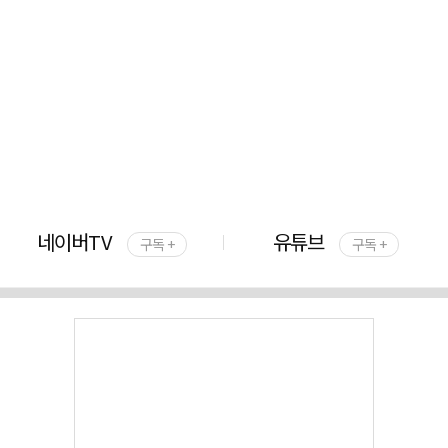
네이버TV
유튜브
구독 +
구독 +