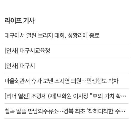
라이프 기사
대구에서 열린 브리지 대회, 성황리에 종료
[인사] 대구시교육청
[인사] 대구시
마을회관서 휴가 보낸 조지연 의원…민생행보 박차
[리더 열전] 조광제 (재)보화원 이사장 "효의 가치 확산 위해 젊은층 참여 이끌어낼 것"
칠곡 알뜰 만남의주유소…경북 최초 '착하디착한 주유소' 선정