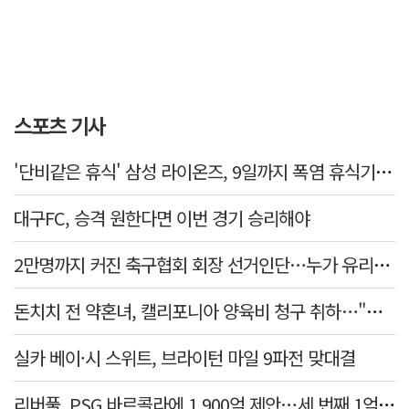
스포츠 기사
'단비같은 휴식' 삼성 라이온즈, 9일까지 폭염 휴식기에 재정비
대구FC, 승격 원한다면 이번 경기 승리해야
2만명까지 커진 축구협회 회장 선거인단…누가 유리할까
돈치치 전 약혼녀, 캘리포니아 양육비 청구 취하…"합의로 해결"
실카 베이·시 스위트, 브라이턴 마일 9파전 맞대결
리버풀, PSG 바르콜라에 1,900억 제안…세 번째 1억 파운드 영입 추진