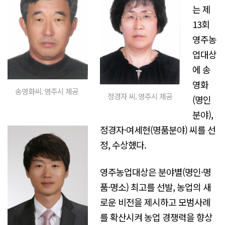
는 제
13회
영주농
업대상
에 송
영화
송영화씨. 영주시 제공
정경자 씨. 영주시 제공
(명인
분야),
정경자·여세현(명품분야) 씨를 선
정, 수상했다.
영주농업대상은 분야별(명인·명
품·명소) 최고를 선발, 농업의 새
로운 비전을 제시하고 모범사례
를 확산시켜 농업 경쟁력을 향상