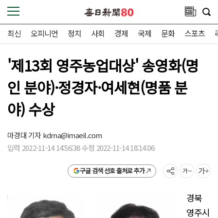
최신
오피니언
정치
사회
경제
국제
문화
스포츠
'제13회 영주농업대상' 송영화(명
인 분야)·정경자·여세현(명품 분
야) 수상
마경대 기자
kdma@imaeil.com
입력 2022-11-14 14:56:38 수정 2022-11-14 18:14:06
구글 검색 선호 출처로 추가
경북
영주시