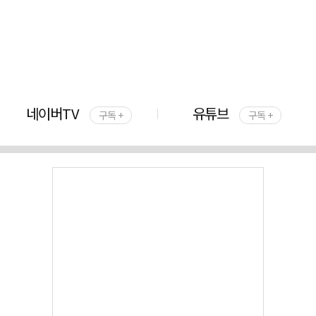
네이버TV
유튜브
구독 +
구독 +