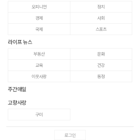
오피니언
정치
경제
사회
국제
스포츠
라이프 뉴스
부동산
문화
교육
건강
이웃사랑
동정
주간매일
고향사랑
구미
로그인