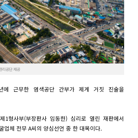
관리공단 제공
9년에 근무한 염색공단 간부가 제게 거짓 진술을
 제1형사부(부장판사 임동한) 심리로 열린 재판에서
굴업체 전무 A씨의 양심선언 중 한 대목이다.