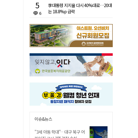
李대통령 지지율 다시 40%대로…20대
는 18.8%p 급락
6
이슈&뉴스
"3세 아동 학대"…대구 북구 어