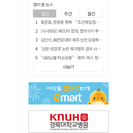
많이 본 뉴스
일간
주간
월간
홍준표, 한동훈 맹폭…"조선제일껌, 권력에 살고 권력에 죽었다"
[시사뒷담] MOU의 함정, 협약식이 투자 확정은 아니긴 해
김민석, 與전당대회 제주·인천 당원투표서 승리…누적 득표는 '초박빙'
'심판 성접대' 논란 축구협회 결국 사과…"깊이 반성, 쇄신하겠다"
"내로남불·탁상공론"…황희 '버스 청년주택' 제안에 與 내부서도 쓴소리
"경로당 통장에 비밀번호가 적혀 있다"…전국 돌며 경로당 13곳 턴 30대 구속
더보기
"침대에 결박, 탈진"…평생 교회서 산 11세 남아, 병원 이송 끝 숨져
예안향교 대성전, '국가지정 보물로 지정'
휠체어 환자 발로 밀어 숨지게 한 70대 간병인…2심도 집행유예
박권현 청도군수, 국무총리에 "청도 물 공급 최대 3만t 늘려달라"