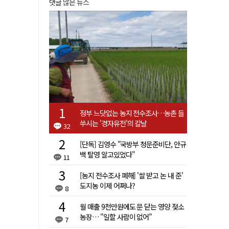
댓글 많은 뉴스
정부 느닷없는 농지 전수조사…농촌 들
쑤시는 '경자유전'의 칼날
32
[단독] 김영수 "국방부 청문준비단, 안규
백 탈영 알고있었다"
11
[농지 전수조사 폐해] '쌀 받고 논 내 준'
도지농 이제 어쩌나?
8
월 매출 9천만원에도 문 닫는 영양 젖소
농장… "일할 사람이 없어"
7