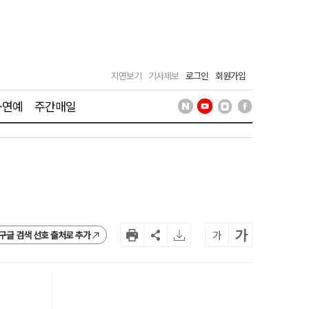
지면보기
기사제보
로그인
회원가입
·연예
주간매일
가
가
구글 검색 선호 출처로 추가