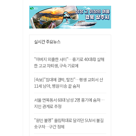
실시간 주요뉴스
"아버지 외출한 사이"…흉기로 40대母 살해
한 고교 자퇴생, 구속 기로에
[속보]"침대에 결박, 탈진"…평생 교회서 산
11세 남아, 병원 이송 끝 숨져
서울 면목동서 60대 남성 2명 흉기에 숨져…
지인 관계로 추정
"원인 불명" 올림픽대로 달리던 SUV서 불길
솟구쳐…구간 정체