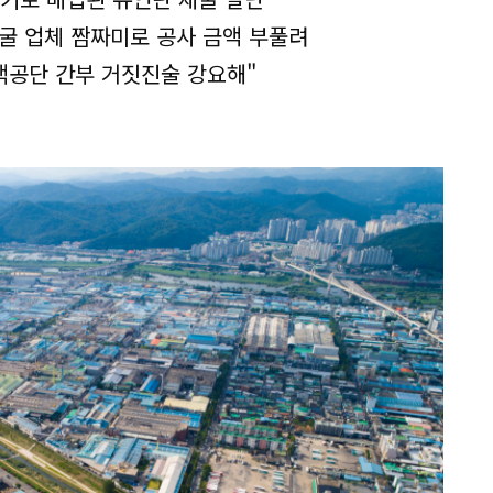
굴 업체 짬짜미로 공사 금액 부풀려
색공단 간부 거짓진술 강요해"