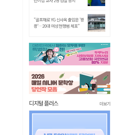
린이집 교사 2명 검찰 송치
"골프채로 YG 신사옥 출입문 '쾅
쾅'…20대 여성 현행범 체포"
디지털 플러스
더보기