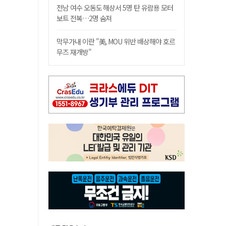
전남 여수 오동도 해상서 5명 탄 유람용 모터
보트 전복…2명 숨져
막무가내 이란 "美, MOU 위반 배상해야 호르
무즈 재개방"