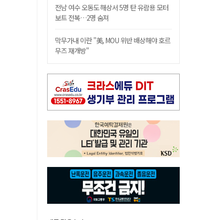
전남 여수 오동도 해상서 5명 탄 유람용 모터
보트 전복…2명 숨져
막무가내 이란 "美, MOU 위반 배상해야 호르
무즈 재개방"