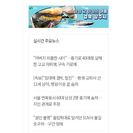
실시간 주요뉴스
"아버지 외출한 사이"…흉기로 40대母 살해
한 고교 자퇴생, 구속 기로에
[속보]"침대에 결박, 탈진"…평생 교회서 산
11세 남아, 병원 이송 끝 숨져
서울 면목동서 60대 남성 2명 흉기에 숨져…
지인 관계로 추정
"원인 불명" 올림픽대로 달리던 SUV서 불길
솟구쳐…구간 정체