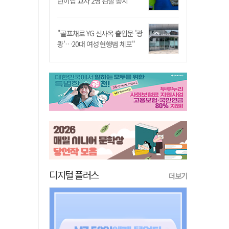
린이집 교사 2명 검찰 송치
"골프채로 YG 신사옥 출입문 '쾅
쾅'…20대 여성 현행범 체포"
디지털 플러스
더보기