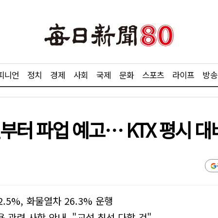
피니언
정치
경제
사회
국제
문화
스포츠
라이프
방송
터 파업 예고… KTX 평시 대비
2.5%, 화물열차 26.3% 운행
관련 사항 안내, "교섭 최선 다할 것"