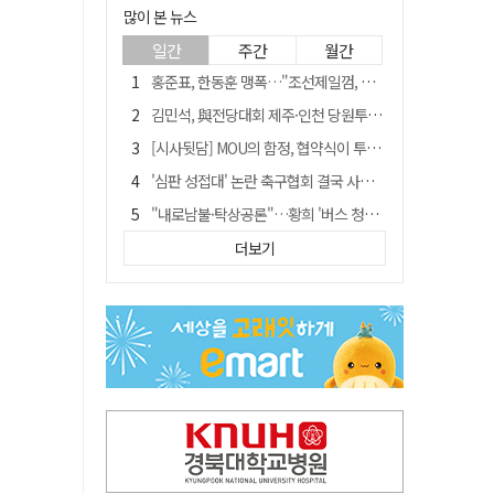
많이 본 뉴스
일간
주간
월간
홍준표, 한동훈 맹폭…"조선제일껌, 권력에 살고 권력에 죽었다"
김민석, 與전당대회 제주·인천 당원투표서 승리…누적 득표는 '초박빙'
[시사뒷담] MOU의 함정, 협약식이 투자 확정은 아니긴 해
'심판 성접대' 논란 축구협회 결국 사과…"깊이 반성, 쇄신하겠다"
"내로남불·탁상공론"…황희 '버스 청년주택' 제안에 與 내부서도 쓴소리
"경로당 통장에 비밀번호가 적혀 있다"…전국 돌며 경로당 13곳 턴 30대 구속
더보기
"침대에 결박, 탈진"…평생 교회서 산 11세 남아, 병원 이송 끝 숨져
예안향교 대성전, '국가지정 보물로 지정'
휠체어 환자 발로 밀어 숨지게 한 70대 간병인…2심도 집행유예
박권현 청도군수, 국무총리에 "청도 물 공급 최대 3만t 늘려달라"