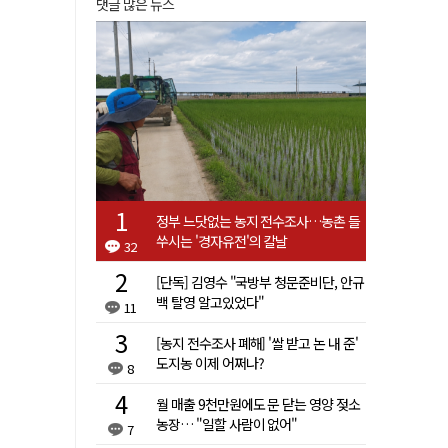
댓글 많은 뉴스
정부 느닷없는 농지 전수조사…농촌 들
쑤시는 '경자유전'의 칼날
32
[단독] 김영수 "국방부 청문준비단, 안규
백 탈영 알고있었다"
11
[농지 전수조사 폐해] '쌀 받고 논 내 준'
도지농 이제 어쩌나?
8
월 매출 9천만원에도 문 닫는 영양 젖소
농장… "일할 사람이 없어"
7