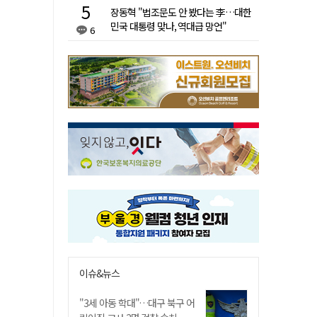
장동혁 "법조문도 안 봤다는 李…대한
민국 대통령 맞나, 역대급 망언"
6
이슈&뉴스
"3세 아동 학대"…대구 북구 어